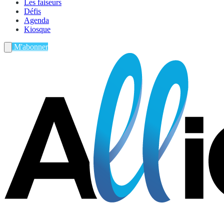
Les faiseurs
Défis
Agenda
Kiosque
M'abonner