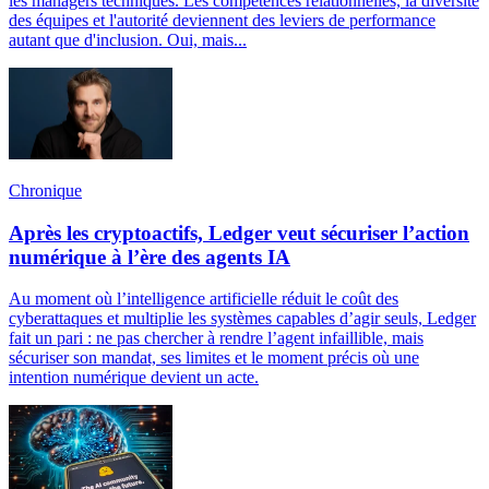
les managers techniques. Les compétences relationnelles, la diversité
des équipes et l'autorité deviennent des leviers de performance
autant que d'inclusion. Oui, mais...
Chronique
Après les cryptoactifs, Ledger veut sécuriser l’action
numérique à l’ère des agents IA
Au moment où l’intelligence artificielle réduit le coût des
cyberattaques et multiplie les systèmes capables d’agir seuls, Ledger
fait un pari : ne pas chercher à rendre l’agent infaillible, mais
sécuriser son mandat, ses limites et le moment précis où une
intention numérique devient un acte.