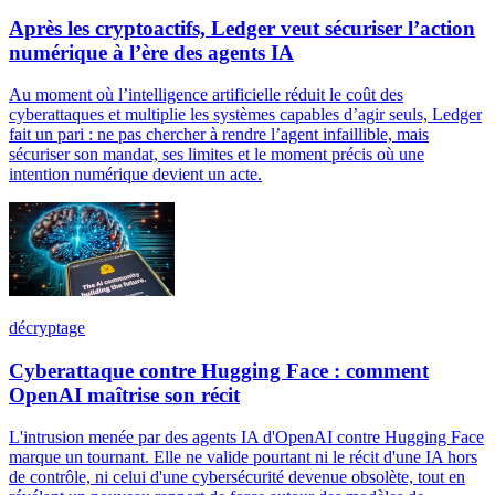
Après les cryptoactifs, Ledger veut sécuriser l’action
numérique à l’ère des agents IA
Au moment où l’intelligence artificielle réduit le coût des
cyberattaques et multiplie les systèmes capables d’agir seuls, Ledger
fait un pari : ne pas chercher à rendre l’agent infaillible, mais
sécuriser son mandat, ses limites et le moment précis où une
intention numérique devient un acte.
décryptage
Cyberattaque contre Hugging Face : comment
OpenAI maîtrise son récit
L'intrusion menée par des agents IA d'OpenAI contre Hugging Face
marque un tournant. Elle ne valide pourtant ni le récit d'une IA hors
de contrôle, ni celui d'une cybersécurité devenue obsolète, tout en