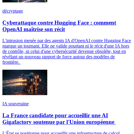
décryptage
Cyberattaque contre Hugging Face : comment
OpenAI maîtrise son récit
L'intrusion menée par des agents IA d'OpenAI contre Hugging Face
marque un tournant. Elle ne valide pourtant ni le récit d'une IA hors
de contrôle, ni celui d'une cybersécurité devenue obsolète, tout en
révélant un nouveau rapport de force autour des modèles de
frontière.
IA souveraine
La France candidate pour accueillir une AI
Gigafactory soutenue par l'Union européenne
L'État se positionne pour accueillir une infrastructure de calcul