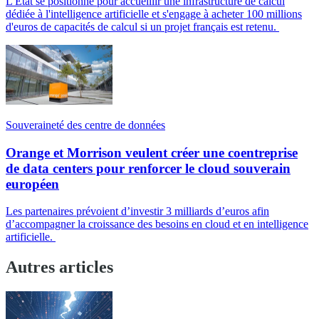
L'État se positionne pour accueillir une infrastructure de calcul
dédiée à l'intelligence artificielle et s'engage à acheter 100 millions
d'euros de capacités de calcul si un projet français est retenu.
Souveraineté des centre de données
Orange et Morrison veulent créer une coentreprise
de data centers pour renforcer le cloud souverain
européen
Les partenaires prévoient d’investir 3 milliards d’euros afin
d’accompagner la croissance des besoins en cloud et en intelligence
artificielle.
Autres articles