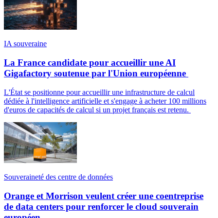
IA souveraine
La France candidate pour accueillir une AI
Gigafactory soutenue par l'Union européenne
L'État se positionne pour accueillir une infrastructure de calcul
dédiée à l'intelligence artificielle et s'engage à acheter 100 millions
d'euros de capacités de calcul si un projet français est retenu.
Souveraineté des centre de données
Orange et Morrison veulent créer une coentreprise
de data centers pour renforcer le cloud souverain
européen