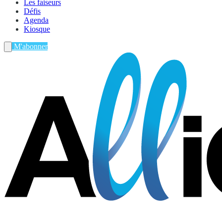
Les faiseurs
Défis
Agenda
Kiosque
M'abonner