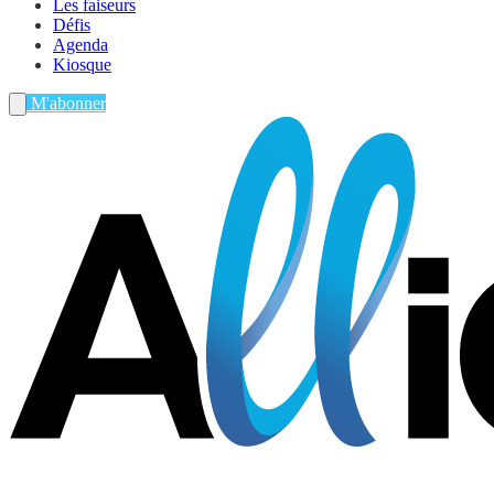
Les faiseurs
Défis
Agenda
Kiosque
M'abonner