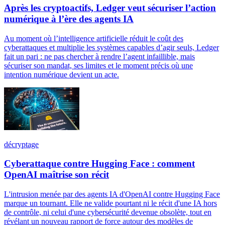
Après les cryptoactifs, Ledger veut sécuriser l’action
numérique à l’ère des agents IA
Au moment où l’intelligence artificielle réduit le coût des
cyberattaques et multiplie les systèmes capables d’agir seuls, Ledger
fait un pari : ne pas chercher à rendre l’agent infaillible, mais
sécuriser son mandat, ses limites et le moment précis où une
intention numérique devient un acte.
décryptage
Cyberattaque contre Hugging Face : comment
OpenAI maîtrise son récit
L'intrusion menée par des agents IA d'OpenAI contre Hugging Face
marque un tournant. Elle ne valide pourtant ni le récit d'une IA hors
de contrôle, ni celui d'une cybersécurité devenue obsolète, tout en
révélant un nouveau rapport de force autour des modèles de