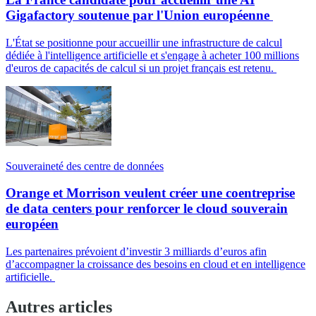
Gigafactory soutenue par l'Union européenne
L'État se positionne pour accueillir une infrastructure de calcul
dédiée à l'intelligence artificielle et s'engage à acheter 100 millions
d'euros de capacités de calcul si un projet français est retenu.
Souveraineté des centre de données
Orange et Morrison veulent créer une coentreprise
de data centers pour renforcer le cloud souverain
européen
Les partenaires prévoient d’investir 3 milliards d’euros afin
d’accompagner la croissance des besoins en cloud et en intelligence
artificielle.
Autres articles