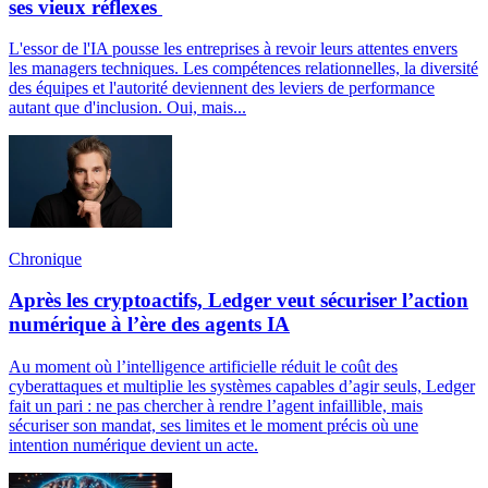
ses vieux réflexes
L'essor de l'IA pousse les entreprises à revoir leurs attentes envers
les managers techniques. Les compétences relationnelles, la diversité
des équipes et l'autorité deviennent des leviers de performance
autant que d'inclusion. Oui, mais...
Chronique
Après les cryptoactifs, Ledger veut sécuriser l’action
numérique à l’ère des agents IA
Au moment où l’intelligence artificielle réduit le coût des
cyberattaques et multiplie les systèmes capables d’agir seuls, Ledger
fait un pari : ne pas chercher à rendre l’agent infaillible, mais
sécuriser son mandat, ses limites et le moment précis où une
intention numérique devient un acte.