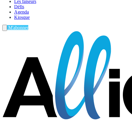
Les faiseurs
Défis
Agenda
Kiosque
M'abonner