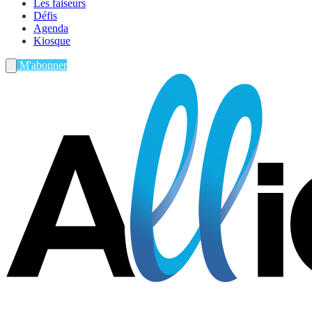
Les faiseurs
Défis
Agenda
Kiosque
M'abonner