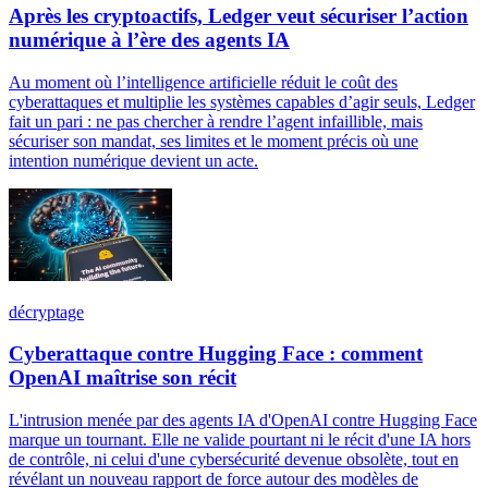
Après les cryptoactifs, Ledger veut sécuriser l’action
numérique à l’ère des agents IA
Au moment où l’intelligence artificielle réduit le coût des
cyberattaques et multiplie les systèmes capables d’agir seuls, Ledger
fait un pari : ne pas chercher à rendre l’agent infaillible, mais
sécuriser son mandat, ses limites et le moment précis où une
intention numérique devient un acte.
décryptage
Cyberattaque contre Hugging Face : comment
OpenAI maîtrise son récit
L'intrusion menée par des agents IA d'OpenAI contre Hugging Face
marque un tournant. Elle ne valide pourtant ni le récit d'une IA hors
de contrôle, ni celui d'une cybersécurité devenue obsolète, tout en
révélant un nouveau rapport de force autour des modèles de