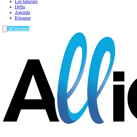
Les faiseurs
Défis
Agenda
Kiosque
M'abonner