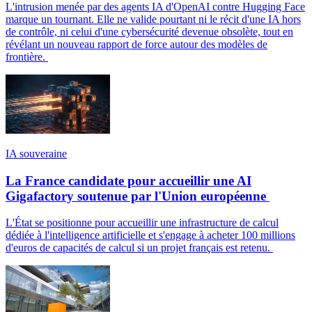
L'intrusion menée par des agents IA d'OpenAI contre Hugging Face
marque un tournant. Elle ne valide pourtant ni le récit d'une IA hors
de contrôle, ni celui d'une cybersécurité devenue obsolète, tout en
révélant un nouveau rapport de force autour des modèles de
frontière.
IA souveraine
La France candidate pour accueillir une AI
Gigafactory soutenue par l'Union européenne
L'État se positionne pour accueillir une infrastructure de calcul
dédiée à l'intelligence artificielle et s'engage à acheter 100 millions
d'euros de capacités de calcul si un projet français est retenu.