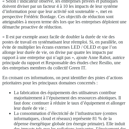
« Selon l’indicateur observé, les entreprises privées et publiques
doivent diviser par un facteur 4 à 10 les impacts de leur système
d’information pour que leur activité soit soutenable », met en
perspective Frédéric Bordage. Ces objectifs de réduction sont
atteignables à moyen terme dès lors que les entreprises déploient une
démarche proactive de réduction.
« Il est par exemple assez facile de doubler la durée de vie des
postes de travail en systématisant leur réemploi. Si, en parallèle, on
évite de multiplier les écrans externes LED / OLED et que l’on
allonge leur durée de vie, on divise par quatre les impacts par
rapport à une entreprise qui n’agit pas », ajoute Anne Rabot, autrice
principale du rapport et Responsable des études chez Resilio, une
des entreprises membres du collectif Green IT.
En croisant ces informations, on peut identifier des pistes d’actions
prioritaires pour les principaux domaines concernés :
La fabrication des équipements des utilisateurs contribue
majoritairement à l’épuisement des ressources abiotiques. Il
faut donc continuer à réduire le taux d’équipement et allonger
leur durée de vie ;
La consommation d’électricité de l’infrastructure (centres
informatiques, cloud et réseaux) représente 81 % de la
dépense énergétique globale (en énergie primaire). Elle induit
des impacts tels que les radiations ionisantes, l’épuisement des