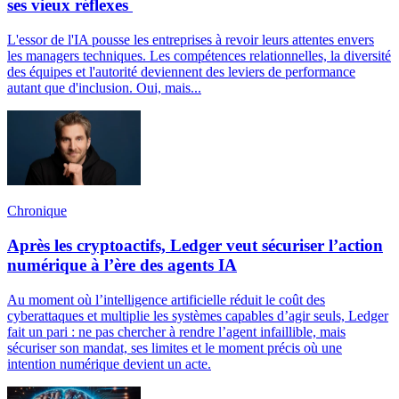
ses vieux réflexes
L'essor de l'IA pousse les entreprises à revoir leurs attentes envers
les managers techniques. Les compétences relationnelles, la diversité
des équipes et l'autorité deviennent des leviers de performance
autant que d'inclusion. Oui, mais...
Chronique
Après les cryptoactifs, Ledger veut sécuriser l’action
numérique à l’ère des agents IA
Au moment où l’intelligence artificielle réduit le coût des
cyberattaques et multiplie les systèmes capables d’agir seuls, Ledger
fait un pari : ne pas chercher à rendre l’agent infaillible, mais
sécuriser son mandat, ses limites et le moment précis où une
intention numérique devient un acte.