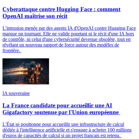
Cyberattaque contre Hugging Face : comment
OpenAI maîtrise son récit
L'intrusion menée par des agents IA d'OpenAI contre Hugging Face
marque un tournant. Elle ne valide pourtant ni le récit d'une IA hors
de contrôle, ni celui d'une cybersécurité devenue obsolète, tout en
révélant un nouveau rapport de force autour des modèles de
frontière.
IA souveraine
La France candidate pour accueillir une AI
Gigafactory soutenue par l'Union européenne
L'État se positionne pour accueillir une infrastructure de calcul
dédiée à l'intelligence artificielle et s'engage à acheter 100 millions
d'euros de capacités de calcul si un projet français est retenu.