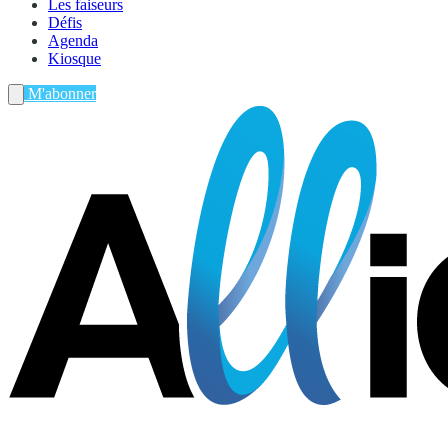
Les faiseurs
Défis
Agenda
Kiosque
M'abonner