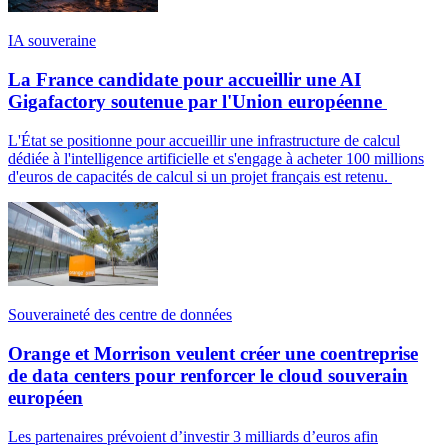
IA souveraine
La France candidate pour accueillir une AI
Gigafactory soutenue par l'Union européenne
L'État se positionne pour accueillir une infrastructure de calcul
dédiée à l'intelligence artificielle et s'engage à acheter 100 millions
d'euros de capacités de calcul si un projet français est retenu.
Souveraineté des centre de données
Orange et Morrison veulent créer une coentreprise
de data centers pour renforcer le cloud souverain
européen
Les partenaires prévoient d’investir 3 milliards d’euros afin