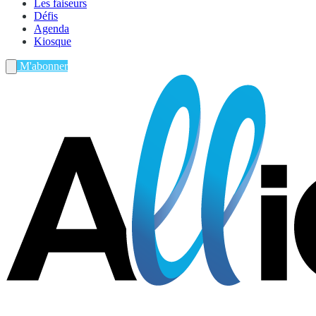
Les faiseurs
Défis
Agenda
Kiosque
M'abonner