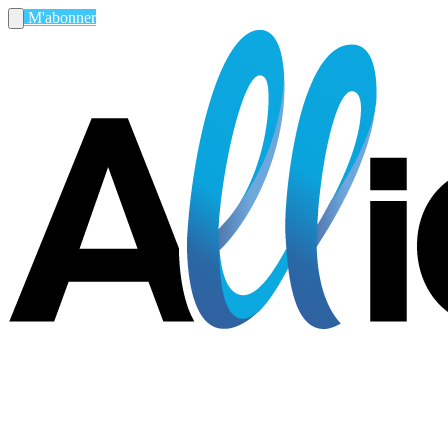
M'abonner