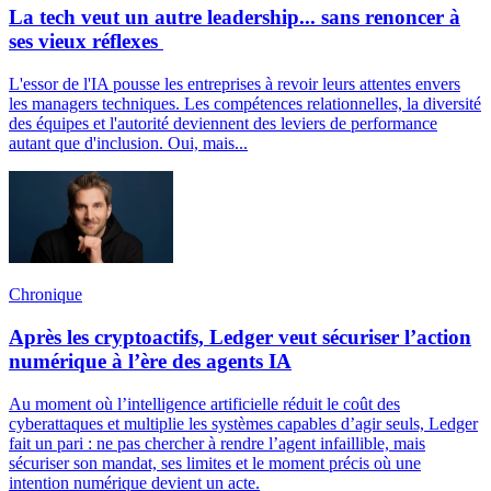
La tech veut un autre leadership... sans renoncer à
ses vieux réflexes
L'essor de l'IA pousse les entreprises à revoir leurs attentes envers
les managers techniques. Les compétences relationnelles, la diversité
des équipes et l'autorité deviennent des leviers de performance
autant que d'inclusion. Oui, mais...
Chronique
Après les cryptoactifs, Ledger veut sécuriser l’action
numérique à l’ère des agents IA
Au moment où l’intelligence artificielle réduit le coût des
cyberattaques et multiplie les systèmes capables d’agir seuls, Ledger
fait un pari : ne pas chercher à rendre l’agent infaillible, mais
sécuriser son mandat, ses limites et le moment précis où une
intention numérique devient un acte.