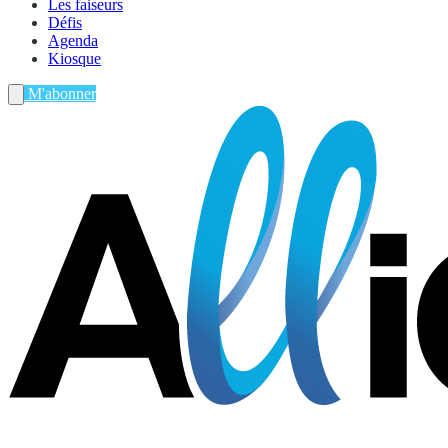
Les faiseurs
Défis
Agenda
Kiosque
M'abonner