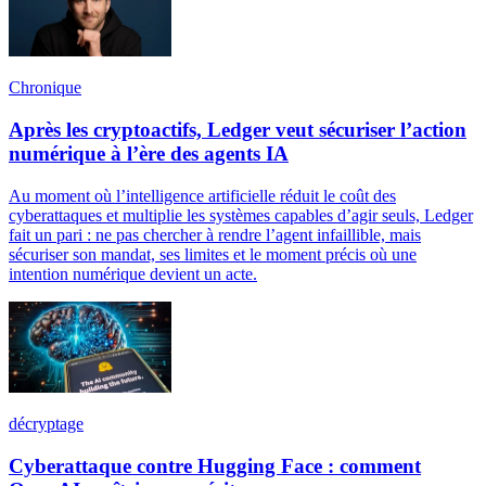
Chronique
Après les cryptoactifs, Ledger veut sécuriser l’action
numérique à l’ère des agents IA
Au moment où l’intelligence artificielle réduit le coût des
cyberattaques et multiplie les systèmes capables d’agir seuls, Ledger
fait un pari : ne pas chercher à rendre l’agent infaillible, mais
sécuriser son mandat, ses limites et le moment précis où une
intention numérique devient un acte.
décryptage
Cyberattaque contre Hugging Face : comment