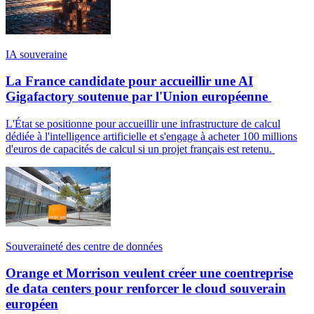
IA souveraine
La France candidate pour accueillir une AI
Gigafactory soutenue par l'Union européenne
L'État se positionne pour accueillir une infrastructure de calcul
dédiée à l'intelligence artificielle et s'engage à acheter 100 millions
d'euros de capacités de calcul si un projet français est retenu.
Souveraineté des centre de données
Orange et Morrison veulent créer une coentreprise
de data centers pour renforcer le cloud souverain
européen