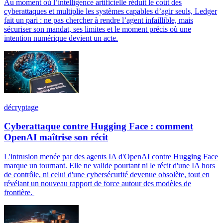
Au moment où l’intelligence artificielle réduit le coût des
cyberattaques et multiplie les systèmes capables d’agir seuls, Ledger
fait un pari : ne pas chercher à rendre l’agent infaillible, mais
sécuriser son mandat, ses limites et le moment précis où une
intention numérique devient un acte.
décryptage
Cyberattaque contre Hugging Face : comment
OpenAI maîtrise son récit
L'intrusion menée par des agents IA d'OpenAI contre Hugging Face
marque un tournant. Elle ne valide pourtant ni le récit d'une IA hors
de contrôle, ni celui d'une cybersécurité devenue obsolète, tout en
révélant un nouveau rapport de force autour des modèles de
frontière.