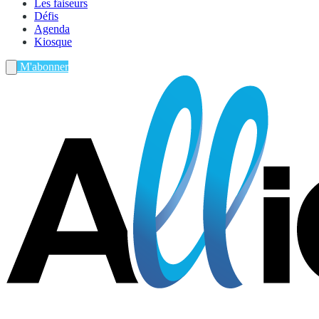
Les faiseurs
Défis
Agenda
Kiosque
M'abonner