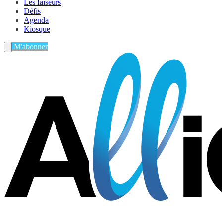
Les faiseurs
Défis
Agenda
Kiosque
M'abonner