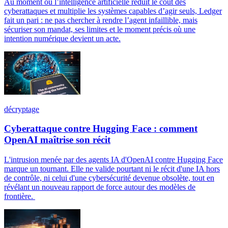
Au moment où l’intelligence artificielle réduit le coût des
cyberattaques et multiplie les systèmes capables d’agir seuls, Ledger
fait un pari : ne pas chercher à rendre l’agent infaillible, mais
sécuriser son mandat, ses limites et le moment précis où une
intention numérique devient un acte.
décryptage
Cyberattaque contre Hugging Face : comment
OpenAI maîtrise son récit
L'intrusion menée par des agents IA d'OpenAI contre Hugging Face
marque un tournant. Elle ne valide pourtant ni le récit d'une IA hors
de contrôle, ni celui d'une cybersécurité devenue obsolète, tout en
révélant un nouveau rapport de force autour des modèles de
frontière.