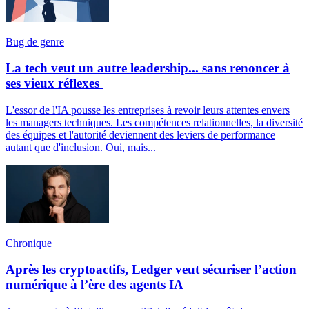
Bug de genre
La tech veut un autre leadership... sans renoncer à
ses vieux réflexes
L'essor de l'IA pousse les entreprises à revoir leurs attentes envers
les managers techniques. Les compétences relationnelles, la diversité
des équipes et l'autorité deviennent des leviers de performance
autant que d'inclusion. Oui, mais...
Chronique
Après les cryptoactifs, Ledger veut sécuriser l’action
numérique à l’ère des agents IA