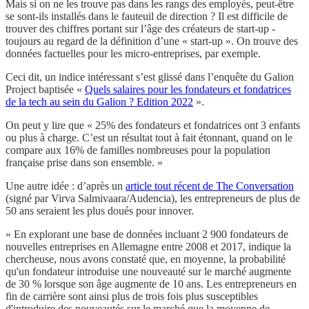
Mais si on ne les trouve pas dans les rangs des employés, peut-être
se sont-ils installés dans le fauteuil de direction ? Il est difficile de
trouver des chiffres portant sur l’âge des créateurs de start-up -
toujours au regard de la définition d’une « start-up ». On trouve des
données factuelles pour les micro-entreprises, par exemple.
Ceci dit, un indice intéressant s’est glissé dans l’enquête du Galion
Project baptisée «
Quels salaires pour les fondateurs et fondatrices
de la tech au sein du Galion ? Edition 2022
».
On peut y lire que « 25% des fondateurs et fondatrices ont 3 enfants
ou plus à charge. C’est un résultat tout à fait étonnant, quand on le
compare aux 16% de familles nombreuses pour la population
française prise dans son ensemble. »
Une autre idée : d’après un
article tout récent de The Conversation
(signé par Virva Salmivaara/Audencia), les entrepreneurs de plus de
50 ans seraient les plus doués pour innover.
« En explorant une base de données incluant 2 900 fondateurs de
nouvelles entreprises en Allemagne entre 2008 et 2017, indique la
chercheuse, nous avons constaté que, en moyenne, la probabilité
qu'un fondateur introduise une nouveauté sur le marché augmente
de 30 % lorsque son âge augmente de 10 ans. Les entrepreneurs en
fin de carrière sont ainsi plus de trois fois plus susceptibles
d'introduire des nouveautés sur le marché que la moyenne de