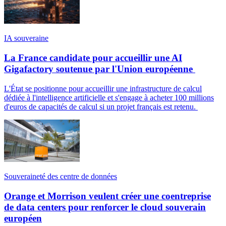
IA souveraine
La France candidate pour accueillir une AI
Gigafactory soutenue par l'Union européenne
L'État se positionne pour accueillir une infrastructure de calcul
dédiée à l'intelligence artificielle et s'engage à acheter 100 millions
d'euros de capacités de calcul si un projet français est retenu.
Souveraineté des centre de données
Orange et Morrison veulent créer une coentreprise
de data centers pour renforcer le cloud souverain
européen