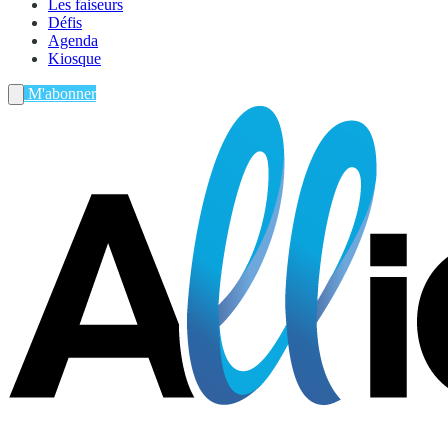
Les faiseurs
Défis
Agenda
Kiosque
M'abonner