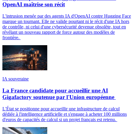
OpenAI maîtrise son récit
L'intrusion menée par des agents IA d'OpenAI contre Hugging Face
marque un tournant. Elle ne valide pourtant ni le récit d'une IA hors
de contrôle, ni celui d'une cybersécurité devenue obsolète, tout en
révélant un nouveau rapport de force autour des modèles de
frontière.
IA souveraine
La France candidate pour accueillir une AI
Gigafactory soutenue par l'Union européenne
L'État se positionne pour accueillir une infrastructure de calcul
dédiée à l'intelligence artificielle et s'engage à acheter 100 millions
d'euros de capacités de calcul si un projet français est retenu.