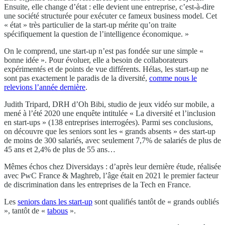
Ensuite, elle change d’état : elle devient une entreprise, c’est-à-dire
une société structurée pour exécuter ce fameux business model. Cet
« état » très particulier de la start-up mérite qu’on traite
spécifiquement la question de l’intelligence économique. »
On le comprend, une start-up n’est pas fondée sur une simple «
bonne idée ». Pour évoluer, elle a besoin de collaborateurs
expérimentés et de points de vue différents. Hélas, les start-up ne
sont pas exactement le paradis de la diversité,
comme nous le
relevions l’année dernière
.
Judith Tripard, DRH d’Oh Bibi, studio de jeux vidéo sur mobile, a
mené à l’été 2020 une enquête intitulée « La diversité et l’inclusion
en start-ups » (138 entreprises interrogées). Parmi ses conclusions,
on découvre que les seniors sont les « grands absents » des start-up
de moins de 300 salariés, avec seulement 7,7% de salariés de plus de
45 ans et 2,4% de plus de 55 ans…
Mêmes échos chez Diversidays : d’après leur dernière étude, réalisée
avec PwC France & Maghreb, l’âge était en 2021 le premier facteur
de discrimination dans les entreprises de la Tech en France.
Les
seniors dans les start-up
sont qualifiés tantôt de « grands oubliés
», tantôt de «
tabous
».