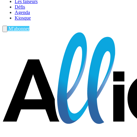
Les faiseurs
Défis
Agenda
Kiosque
M'abonner