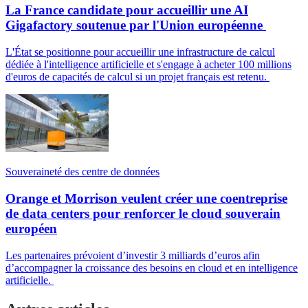
La France candidate pour accueillir une AI
Gigafactory soutenue par l'Union européenne
L'État se positionne pour accueillir une infrastructure de calcul
dédiée à l'intelligence artificielle et s'engage à acheter 100 millions
d'euros de capacités de calcul si un projet français est retenu.
Souveraineté des centre de données
Orange et Morrison veulent créer une coentreprise
de data centers pour renforcer le cloud souverain
européen
Les partenaires prévoient d’investir 3 milliards d’euros afin
d’accompagner la croissance des besoins en cloud et en intelligence
artificielle.