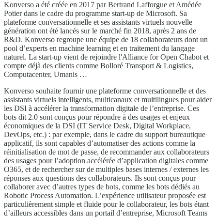
Konverso a été créée en 2017 par Bertrand Lafforgue et Amédée
Potier dans le cadre du programme start-up de Microsoft. Sa
plateforme conversationnelle et ses assistants virtuels nouvelle
génération ont été lancés sur le marché fin 2018, après 2 ans de
R&D. Konverso regroupe une équipe de 18 collaborateurs dont un
pool d’experts en machine learning et en traitement du langage
naturel. La start-up vient de rejoindre l'Alliance for Open Chabot et
compte déjà des clients comme Bolloré Transport & Logistics,
Computacenter, Umanis …
Konverso souhaite fournir une plateforme conversationnelle et des
assistants virtuels intelligents, multicanaux et multilingues pour aider
les DSI à accélérer la transformation digitale de l’entreprise. Ces
bots dit 2.0 sont conçus pour répondre à des usages et enjeux
économiques de la DSI (IT Service Desk, Digital Workplace,
DevOps, etc.) : par exemple, dans le cadre du support bureautique
applicatif, ils sont capables d’automatiser des actions comme la
réinitialisation de mot de passe, de recommander aux collaborateurs
des usages pour l’adoption accélérée d’application digitales comme
O365, et de rechercher sur de multiples bases internes / externes les
réponses aux questions des collaborateurs. Ils sont conçus pour
collaborer avec d’autres types de bots, comme les bots dédiés au
Robotic Process Automation. L’expérience utilisateur proposée est
particulièrement simple et fluide pour le collaborateur, les bots étant
d’ailleurs accessibles dans un portail d’entreprise, Microsoft Teams