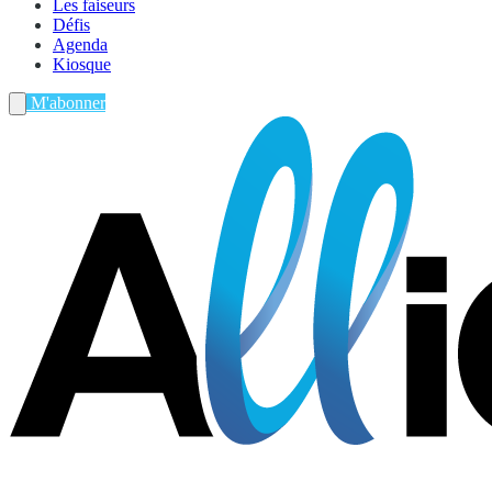
Les faiseurs
Défis
Agenda
Kiosque
M'abonner