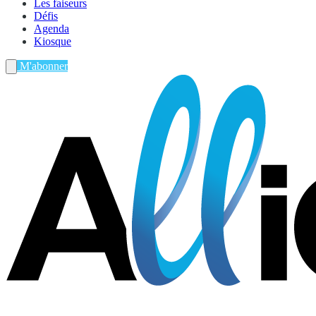
Les faiseurs
Défis
Agenda
Kiosque
M'abonner