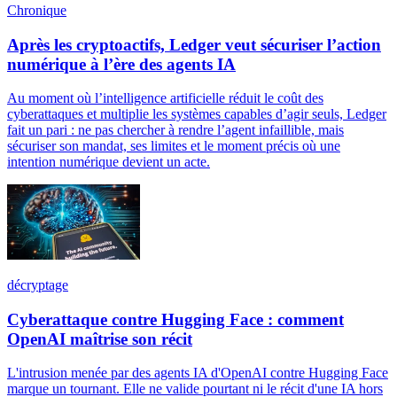
Chronique
Après les cryptoactifs, Ledger veut sécuriser l’action
numérique à l’ère des agents IA
Au moment où l’intelligence artificielle réduit le coût des
cyberattaques et multiplie les systèmes capables d’agir seuls, Ledger
fait un pari : ne pas chercher à rendre l’agent infaillible, mais
sécuriser son mandat, ses limites et le moment précis où une
intention numérique devient un acte.
décryptage
Cyberattaque contre Hugging Face : comment
OpenAI maîtrise son récit
L'intrusion menée par des agents IA d'OpenAI contre Hugging Face
marque un tournant. Elle ne valide pourtant ni le récit d'une IA hors