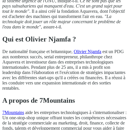
la sixième urgence de l'ONU
, indique-t-il.
Ce ne sont pas que les
pays subsahariens qui manquent d'eau. C'est un grand sujet pour
tout le monde"
. Il a ainsi créé la fondation Aquavera, dont l'objectif
est d'acheter des machines qui transforment l'air en eau.
"La
technologie doit jouer un rôle majeur concernant le problème de
l'eau dans le monde"
, assure-t-il.
Qui est Olivier Njamfa ?
De nationalité française et britannique,
Olivier Njamfa
est un PDG
aux nombreux succès, serial entrepreneur, philanthrope chez
Aquavera et investisseur dans des entreprises technologiques
internationales. Pendant plus de 25 ans, il a mis à profit son
leadership dans l'élaboration et l'exécution de stratégies impactantes
avec les différentes start-ups qu'il a créées ou financées. Il a réussi à
les conduire vers une expansion internationale et des sorties
rentables.
A propos de 7Mountains
7Mountains
aide les entreprises technologiques à s'internationaliser :
Un one-stop-shop unique offrant toutes les compétences nécessaires
de la stratégie commerciale au marketing, droit, finance, collecte de
fonds, talents et développement commercial pour vous aider à faire