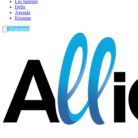
Les faiseurs
Défis
Agenda
Kiosque
M'abonner