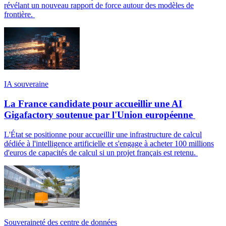
révélant un nouveau rapport de force autour des modèles de
frontière.
IA souveraine
La France candidate pour accueillir une AI
Gigafactory soutenue par l'Union européenne
L'État se positionne pour accueillir une infrastructure de calcul
dédiée à l'intelligence artificielle et s'engage à acheter 100 millions
d'euros de capacités de calcul si un projet français est retenu.
Souveraineté des centre de données