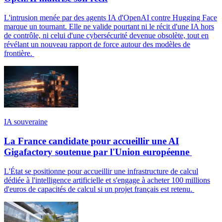
L'intrusion menée par des agents IA d'OpenAI contre Hugging Face
marque un tournant. Elle ne valide pourtant ni le récit d'une IA hors
de contrôle, ni celui d'une cybersécurité devenue obsolète, tout en
révélant un nouveau rapport de force autour des modèles de
frontière.
IA souveraine
La France candidate pour accueillir une AI
Gigafactory soutenue par l'Union européenne
L'État se positionne pour accueillir une infrastructure de calcul
dédiée à l'intelligence artificielle et s'engage à acheter 100 millions
d'euros de capacités de calcul si un projet français est retenu.