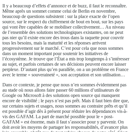
Il y a beaucoup d’effets d’annonce et de buzz, il faut le reconnaître.
Même après un sommet comme celui de Berlin en novembre,
beaucoup de questions subsistent : sur la place exacte de l’open
source, sur le respect du chiffrement de bout en bout, sur les pays
qui vont être capables de se mobiliser collectivement… Au niveau
de l’ensemble des solutions technologiques existantes, on ne peut
pas nier qu’il existe encore des trous dans la raquette pour couvrir
tous les besoins, mais la maturité et les réponses arrivent
progressivement sur le marché. C’est pour cela que nous sommes
dans un moment important pour soutenir les initiatives de
l’écosystème. Je trouve que l’État a mis trop longtemps à s’intéresser
au sujet, et parfois certaines de ses décisions peuvent encore laisser
perplexe. D’autant plus qu’en parallèle, on a un problème en France
avec le terme « souveraineté », son acceptation et son utilisation…
Dans ce contexte, je pense que nous n’en sommes évidemment pas
au stade où nous allons faire passer 60 millions d’utilisateurs de
Google ou Microsoft à des solutions open source qui manquent
encore de visibilité ; le pays n’est pas prêt. Mais il faut bien dire que,
sur certains sujets et usages, nous sommes au contraire prêts et qu’il
est possible d’agir dès à présent pour réduire les dépendances vis-à-
vis des GAFAM. La part de marché possible pour le « post-
GAFAM » est énorme, mais il faut s’associer pour y parvenir. On
doit avoir les moyens de partager les responsabilités, d’avancer plus