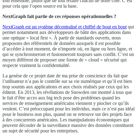
loin ensemble, plutôt que de tout refaire chacun de notre côté. C’est
pour cela que l’open source est la base.
NextGraph fait partie de ces réponses opérationnelles ?
NextGraph est un système décentralisé et chiffré de bout en bout
qui
permet notamment aux développeurs de bâtir des applications dans
une optique « local first ». À partir de standards ouverts, nous
proposons des référentiels de données auxquels il est possible
d’accéder à tout moment, de n'importe où, en ligne ou hors ligne, et
qui se synchroniseront et fusionneront toujours sans conflit. C’est un
moyen différent de proposer une forme de « cloud » sécurisé qui
respecte vraiment la confidentialité.
La genèse de ce projet date de ma prise de conscience du fait que
l’utilisateur n’a pas le contrôle sur sa vie numérique et qu’il est bien
trop soumis aux applications et aux choix réalisés par ceux qui les
éditent. En 2013, les révélations de Snowden ont montré à tous que
le fait d’être accro aux big tech pose des problèmes quand les
services de renseignement américains viennent y piocher ce qu’ils
veulent. C’est préoccupant pour les individus, mais ce n’est pas idéal
pour le business non plus, quand on se retrouve sur des projets face
à des concurrents américains. Les manipulations économiques qui
peuvent découler de la surveillance massive des données constituent
un sujet de sécurité pour les entreprises.