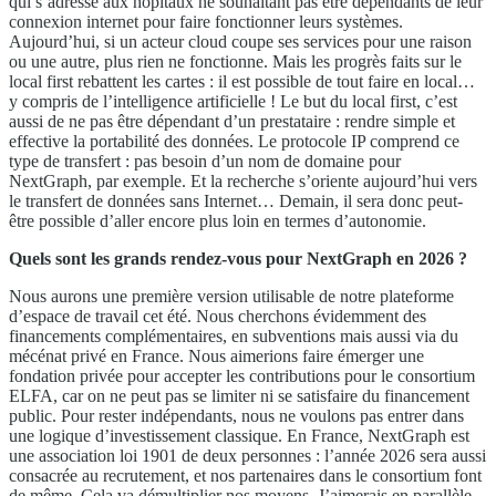
qui s’adresse aux hôpitaux ne souhaitant pas être dépendants de leur
connexion internet pour faire fonctionner leurs systèmes.
Aujourd’hui, si un acteur cloud coupe ses services pour une raison
ou une autre, plus rien ne fonctionne. Mais les progrès faits sur le
local first rebattent les cartes : il est possible de tout faire en local…
y compris de l’intelligence artificielle ! Le but du local first, c’est
aussi de ne pas être dépendant d’un prestataire : rendre simple et
effective la portabilité des données. Le protocole IP comprend ce
type de transfert : pas besoin d’un nom de domaine pour
NextGraph, par exemple. Et la recherche s’oriente aujourd’hui vers
le transfert de données sans Internet… Demain, il sera donc peut-
être possible d’aller encore plus loin en termes d’autonomie.
Quels sont les grands rendez-vous pour NextGraph en 2026 ?
Nous aurons une première version utilisable de notre plateforme
d’espace de travail cet été. Nous cherchons évidemment des
financements complémentaires, en subventions mais aussi via du
mécénat privé en France. Nous aimerions faire émerger une
fondation privée pour accepter les contributions pour le consortium
ELFA, car on ne peut pas se limiter ni se satisfaire du financement
public. Pour rester indépendants, nous ne voulons pas entrer dans
une logique d’investissement classique. En France, NextGraph est
une association loi 1901 de deux personnes : l’année 2026 sera aussi
consacrée au recrutement, et nos partenaires dans le consortium font
de même. Cela va démultiplier nos moyens. J’aimerais en parallèle