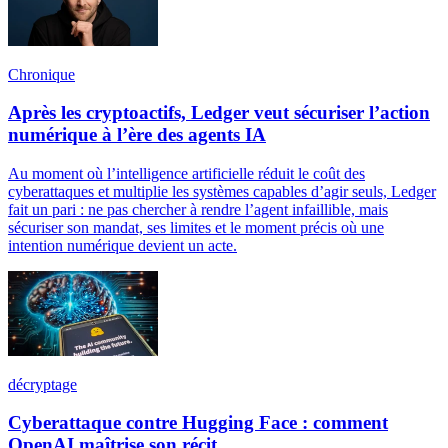
Chronique
Après les cryptoactifs, Ledger veut sécuriser l’action
numérique à l’ère des agents IA
Au moment où l’intelligence artificielle réduit le coût des
cyberattaques et multiplie les systèmes capables d’agir seuls, Ledger
fait un pari : ne pas chercher à rendre l’agent infaillible, mais
sécuriser son mandat, ses limites et le moment précis où une
intention numérique devient un acte.
décryptage
Cyberattaque contre Hugging Face : comment
OpenAI maîtrise son récit