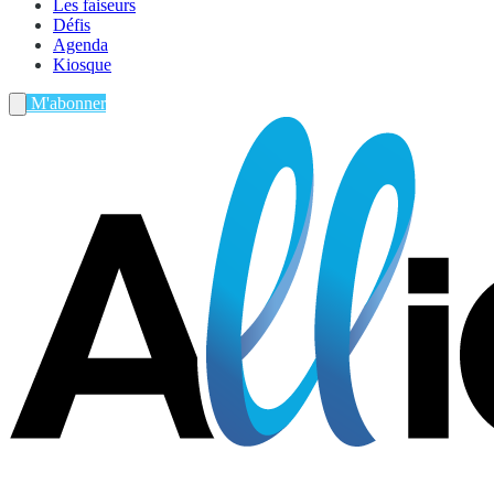
Les faiseurs
Défis
Agenda
Kiosque
M'abonner