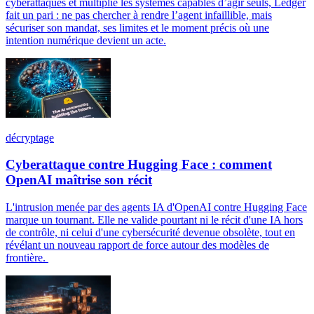
cyberattaques et multiplie les systèmes capables d’agir seuls, Ledger
fait un pari : ne pas chercher à rendre l’agent infaillible, mais
sécuriser son mandat, ses limites et le moment précis où une
intention numérique devient un acte.
décryptage
Cyberattaque contre Hugging Face : comment
OpenAI maîtrise son récit
L'intrusion menée par des agents IA d'OpenAI contre Hugging Face
marque un tournant. Elle ne valide pourtant ni le récit d'une IA hors
de contrôle, ni celui d'une cybersécurité devenue obsolète, tout en
révélant un nouveau rapport de force autour des modèles de
frontière.