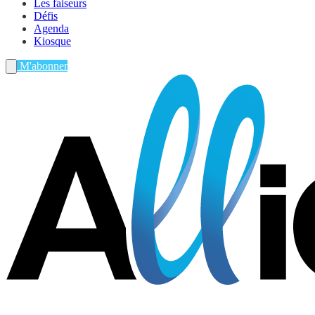
Les faiseurs
Défis
Agenda
Kiosque
M'abonner