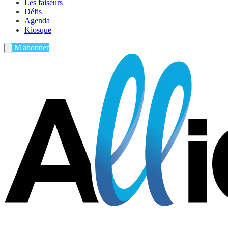
Les faiseurs
Défis
Agenda
Kiosque
M'abonner