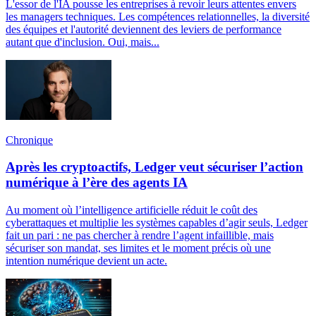
L'essor de l'IA pousse les entreprises à revoir leurs attentes envers
les managers techniques. Les compétences relationnelles, la diversité
des équipes et l'autorité deviennent des leviers de performance
autant que d'inclusion. Oui, mais...
Chronique
Après les cryptoactifs, Ledger veut sécuriser l’action
numérique à l’ère des agents IA
Au moment où l’intelligence artificielle réduit le coût des
cyberattaques et multiplie les systèmes capables d’agir seuls, Ledger
fait un pari : ne pas chercher à rendre l’agent infaillible, mais
sécuriser son mandat, ses limites et le moment précis où une
intention numérique devient un acte.