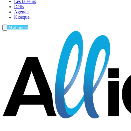
Les faiseurs
Défis
Agenda
Kiosque
M'abonner