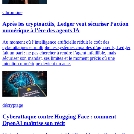
Chronique
Après les cryptoactifs, Ledger veut sécuriser l’action
numérique à l’ère des agents IA
Au moment où l’intelligence artificielle réduit le coût des
cyberattaques et multiplie les systèmes capables d’agir seuls, Ledger
fait un pari : ne pas chercher à rendre l’agent infaillible, mais
sécuriser son mandat, ses limites et le moment précis où une
intention numérique devient un acte.
décryptage
Cyberattaque contre Hugging Face : comment
OpenAI maîtrise son récit