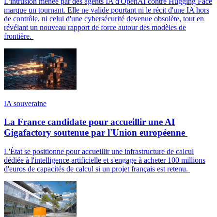
L'intrusion menée par des agents IA d'OpenAI contre Hugging Face
marque un tournant. Elle ne valide pourtant ni le récit d'une IA hors
de contrôle, ni celui d'une cybersécurité devenue obsolète, tout en
révélant un nouveau rapport de force autour des modèles de
frontière.
IA souveraine
La France candidate pour accueillir une AI
Gigafactory soutenue par l'Union européenne
L'État se positionne pour accueillir une infrastructure de calcul
dédiée à l'intelligence artificielle et s'engage à acheter 100 millions
d'euros de capacités de calcul si un projet français est retenu.