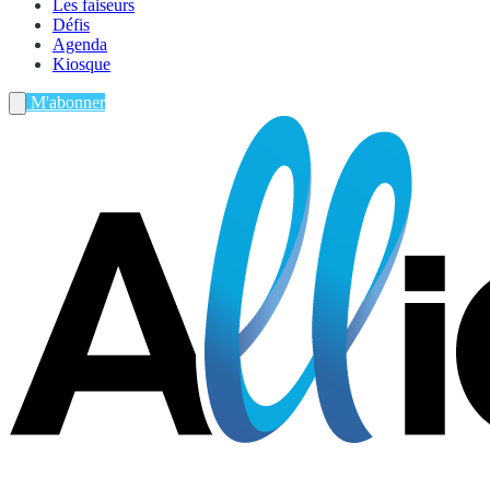
Les faiseurs
Défis
Agenda
Kiosque
M'abonner