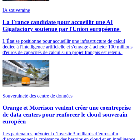
IA souveraine
La France candidate pour accueillir une AI
Gigafactory soutenue par l'Union européenne
L'État se positionne pour accueillir une infrastructure de calcul
dédiée à l'intelligence artificielle et s'engage à acheter 100 millions
d'euros de capacités de calcul si un projet français est retenu.
Souveraineté des centre de données
Orange et Morrison veulent créer une coentreprise
de data centers pour renforcer le cloud souverain
européen
Les partenaires prévoient d’investir 3 milliards d’euros afin
d’accompagner la croissance des besoins en cloud et en intelligence