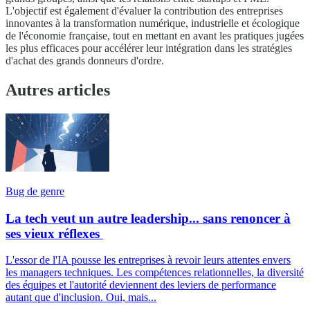
L'objectif est également d'évaluer la contribution des entreprises
innovantes à la transformation numérique, industrielle et écologique
de l'économie française, tout en mettant en avant les pratiques jugées
les plus efficaces pour accélérer leur intégration dans les stratégies
d'achat des grands donneurs d'ordre.
Autres articles
Bug de genre
La tech veut un autre leadership... sans renoncer à
ses vieux réflexes
L'essor de l'IA pousse les entreprises à revoir leurs attentes envers
les managers techniques. Les compétences relationnelles, la diversité
des équipes et l'autorité deviennent des leviers de performance
autant que d'inclusion. Oui, mais...