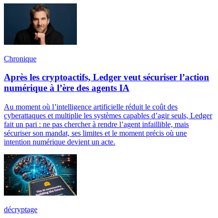
Chronique
Après les cryptoactifs, Ledger veut sécuriser l’action
numérique à l’ère des agents IA
Au moment où l’intelligence artificielle réduit le coût des
cyberattaques et multiplie les systèmes capables d’agir seuls, Ledger
fait un pari : ne pas chercher à rendre l’agent infaillible, mais
sécuriser son mandat, ses limites et le moment précis où une
intention numérique devient un acte.
décryptage