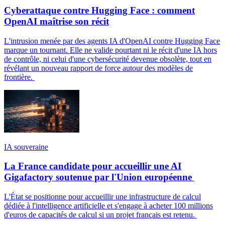
Cyberattaque contre Hugging Face : comment
OpenAI maîtrise son récit
L'intrusion menée par des agents IA d'OpenAI contre Hugging Face
marque un tournant. Elle ne valide pourtant ni le récit d'une IA hors
de contrôle, ni celui d'une cybersécurité devenue obsolète, tout en
révélant un nouveau rapport de force autour des modèles de
frontière.
IA souveraine
La France candidate pour accueillir une AI
Gigafactory soutenue par l'Union européenne
L'État se positionne pour accueillir une infrastructure de calcul
dédiée à l'intelligence artificielle et s'engage à acheter 100 millions
d'euros de capacités de calcul si un projet français est retenu.