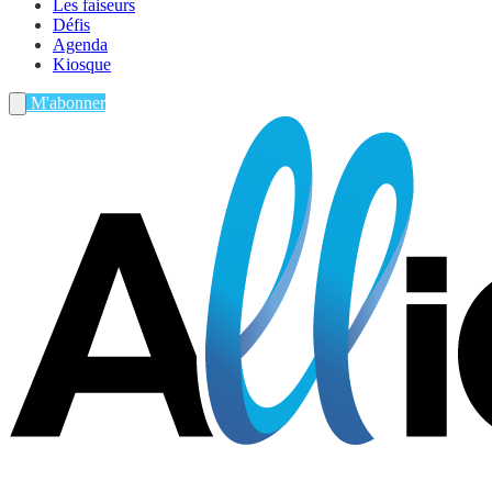
Les faiseurs
Défis
Agenda
Kiosque
M'abonner