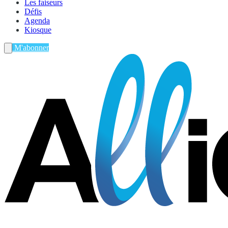
Les faiseurs
Défis
Agenda
Kiosque
M'abonner