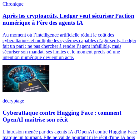
Chronique
Après les cryptoactifs, Ledger veut sécuriser l’action
numérique à l’ère des agents IA
Au moment où l’intelligence artificielle réduit le coût des
cyberattaques et multiplie les systèmes capables d’agir seuls, Ledger
fait un pari : ne pas chercher à rendre l’agent infaillible, mais
sécuriser son mandat, ses limites et le moment précis où une
intention numérique devient un acte.
décryptage
Cyberattaque contre Hugging Face : comment
OpenAI maîtrise son récit
L'intrusion menée par des agents IA d'OpenAI contre Hugging Face
marque un tournant. Elle ne valide pourtant ni le récit d'une IA hors