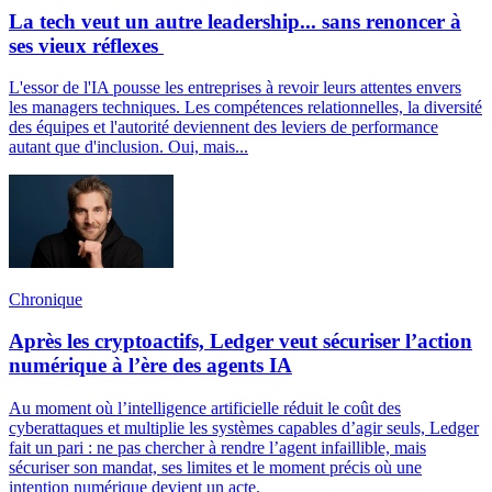
La tech veut un autre leadership... sans renoncer à
ses vieux réflexes
L'essor de l'IA pousse les entreprises à revoir leurs attentes envers
les managers techniques. Les compétences relationnelles, la diversité
des équipes et l'autorité deviennent des leviers de performance
autant que d'inclusion. Oui, mais...
Chronique
Après les cryptoactifs, Ledger veut sécuriser l’action
numérique à l’ère des agents IA
Au moment où l’intelligence artificielle réduit le coût des
cyberattaques et multiplie les systèmes capables d’agir seuls, Ledger
fait un pari : ne pas chercher à rendre l’agent infaillible, mais
sécuriser son mandat, ses limites et le moment précis où une
intention numérique devient un acte.