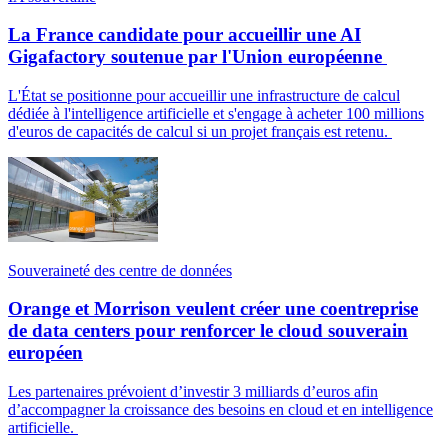
La France candidate pour accueillir une AI
Gigafactory soutenue par l'Union européenne
L'État se positionne pour accueillir une infrastructure de calcul
dédiée à l'intelligence artificielle et s'engage à acheter 100 millions
d'euros de capacités de calcul si un projet français est retenu.
Souveraineté des centre de données
Orange et Morrison veulent créer une coentreprise
de data centers pour renforcer le cloud souverain
européen
Les partenaires prévoient d’investir 3 milliards d’euros afin
d’accompagner la croissance des besoins en cloud et en intelligence
artificielle.