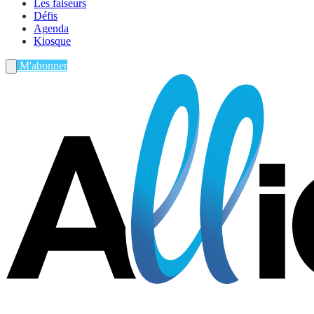
Les faiseurs
Défis
Agenda
Kiosque
M'abonner