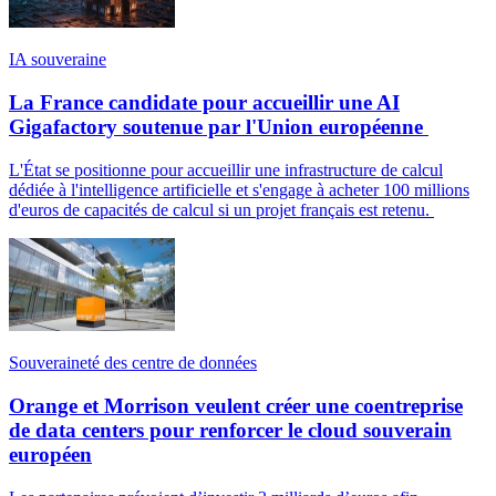
IA souveraine
La France candidate pour accueillir une AI
Gigafactory soutenue par l'Union européenne
L'État se positionne pour accueillir une infrastructure de calcul
dédiée à l'intelligence artificielle et s'engage à acheter 100 millions
d'euros de capacités de calcul si un projet français est retenu.
Souveraineté des centre de données
Orange et Morrison veulent créer une coentreprise
de data centers pour renforcer le cloud souverain
européen