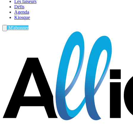
Les faiseurs
Défis
Agenda
Kiosque
M'abonner