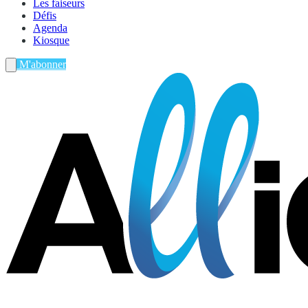
Les faiseurs
Défis
Agenda
Kiosque
M'abonner