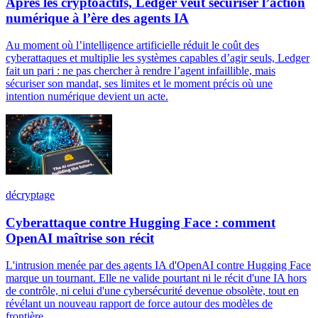
Après les cryptoactifs, Ledger veut sécuriser l’action
numérique à l’ère des agents IA
Au moment où l’intelligence artificielle réduit le coût des
cyberattaques et multiplie les systèmes capables d’agir seuls, Ledger
fait un pari : ne pas chercher à rendre l’agent infaillible, mais
sécuriser son mandat, ses limites et le moment précis où une
intention numérique devient un acte.
décryptage
Cyberattaque contre Hugging Face : comment
OpenAI maîtrise son récit
L'intrusion menée par des agents IA d'OpenAI contre Hugging Face
marque un tournant. Elle ne valide pourtant ni le récit d'une IA hors
de contrôle, ni celui d'une cybersécurité devenue obsolète, tout en
révélant un nouveau rapport de force autour des modèles de
frontière.