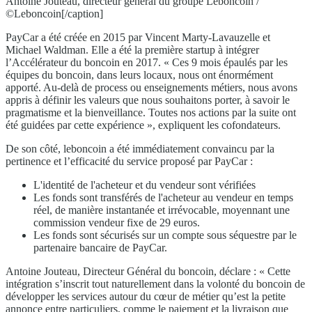
Antoine Jouteau, directeur général du groupe Leboncoin /
©Leboncoin[/caption]
PayCar a été créée en 2015 par Vincent Marty-Lavauzelle et
Michael Waldman. Elle a été la première startup à intégrer
l’Accélérateur du boncoin en 2017. « Ces 9 mois épaulés par les
équipes du boncoin, dans leurs locaux, nous ont énormément
apporté. Au-delà de process ou enseignements métiers, nous avons
appris à définir les valeurs que nous souhaitons porter, à savoir le
pragmatisme et la bienveillance. Toutes nos actions par la suite ont
été guidées par cette expérience », expliquent les cofondateurs.
De son côté, leboncoin a été immédiatement convaincu par la
pertinence et l’efficacité du service proposé par PayCar :
L'identité de l'acheteur et du vendeur sont vérifiées
Les fonds sont transférés de l'acheteur au vendeur en temps
réel, de manière instantanée et irrévocable, moyennant une
commission vendeur fixe de 29 euros.
Les fonds sont sécurisés sur un compte sous séquestre par le
partenaire bancaire de PayCar.
Antoine Jouteau, Directeur Général du boncoin, déclare : « Cette
intégration s’inscrit tout naturellement dans la volonté du boncoin de
développer les services autour du cœur de métier qu’est la petite
annonce entre particuliers, comme le paiement et la livraison que