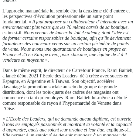
valeurs
.
L’approche managériale lui semble être la deuxième clé d’entrée et
les perspectives d’évolution professionnelle un autre point
fondamental. «
Il faut proposer au collaborateur d’interagir avec un
environnement plus vaste que les 70 mètres carrés de sa boutique
,
estime-t-il.
Nous venons de lancer la Jott Academy, dont l’idée est
de former certains responsables de boutique, afin qu’ils deviennent
formateurs des nouveaux venus sur un certain périmètre de points
de vente. Nous avons une quarantaine de boutiques en propre en
France et 25 en Europe avec, pour chacune, une équipe de 2 à 4
vendeurs en moyenne
».
Dans le même esprit, le directeur de Carrefour France, Rami Baitieh,
a lancé début 2021 l’Ecole des Leaders, déjà créée avec succès en
Espagne, en Argentine et à Taïwan. Son objectif, accélérer
davantage la promotion sociale au sein du groupe de grande
distribution, dont les trois-quarts des cadres des magasins ont
commencé en tant qu’employés. Rami Baitieh lui-même a débuté
comme responsable de rayon à l’hypermarché de Venette dans
l’Oise.
«
L’Ecole des Leaders, qui ne demande aucun diplôme, est ouverte
à tous les employés passionnés et montrant la volonté et la capacité
d’apprendre, quels que soient leur origine et leur âge
, explique-t-il.
Elle permet à un employé de devenir manager, à un manager de