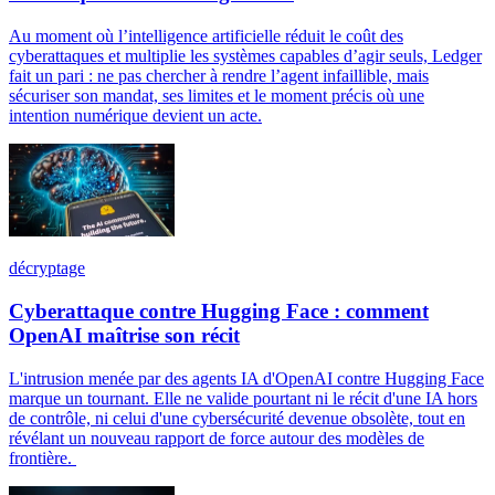
Au moment où l’intelligence artificielle réduit le coût des
cyberattaques et multiplie les systèmes capables d’agir seuls, Ledger
fait un pari : ne pas chercher à rendre l’agent infaillible, mais
sécuriser son mandat, ses limites et le moment précis où une
intention numérique devient un acte.
décryptage
Cyberattaque contre Hugging Face : comment
OpenAI maîtrise son récit
L'intrusion menée par des agents IA d'OpenAI contre Hugging Face
marque un tournant. Elle ne valide pourtant ni le récit d'une IA hors
de contrôle, ni celui d'une cybersécurité devenue obsolète, tout en
révélant un nouveau rapport de force autour des modèles de
frontière.