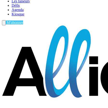
Les faiseurs
Défis
Agenda
Kiosque
M'abonner