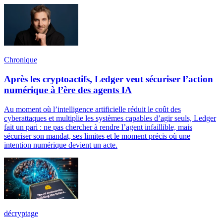
Chronique
Après les cryptoactifs, Ledger veut sécuriser l’action
numérique à l’ère des agents IA
Au moment où l’intelligence artificielle réduit le coût des
cyberattaques et multiplie les systèmes capables d’agir seuls, Ledger
fait un pari : ne pas chercher à rendre l’agent infaillible, mais
sécuriser son mandat, ses limites et le moment précis où une
intention numérique devient un acte.
décryptage