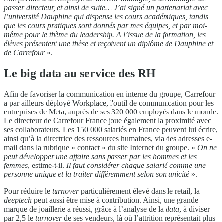
passer directeur, et ainsi de suite… J’ai signé un partenariat avec
l’université Dauphine qui dispense les cours académiques, tandis
que les cours pratiques sont donnés par mes équipes, et par moi-
même pour le thème du leadership. A l’issue de la formation, les
élèves présentent une thèse et reçoivent un diplôme de Dauphine et
de Carrefour
».
Le big data au service des RH
Afin de favoriser la communication en interne du groupe, Carrefour
a par ailleurs déployé Workplace, l'outil de communication pour les
entreprises de Meta, auprès de ses 320 000 employés dans le monde.
Le directeur de Carrefour France joue également la proximité avec
ses collaborateurs. Les 150 000 salariés en France peuvent lui écrire,
ainsi qu’à la directrice des ressources humaines, via des adresses e-
mail dans la rubrique « contact » du site Internet du groupe. «
On ne
peut développer une affaire sans passer par les hommes et les
femmes,
estime-t-il.
Il faut considérer chaque salarié comme une
personne unique et la traiter différemment selon son unicité
».
Pour réduire le
turnover
particulièrement élevé dans le retail, la
deeptech
peut aussi être mise à contribution. Ainsi, une grande
marque de joaillerie a réussi, grâce à l’analyse de la
data
, à diviser
par 2,5 le
turnover
de ses vendeurs, là où l’attrition représentait plus