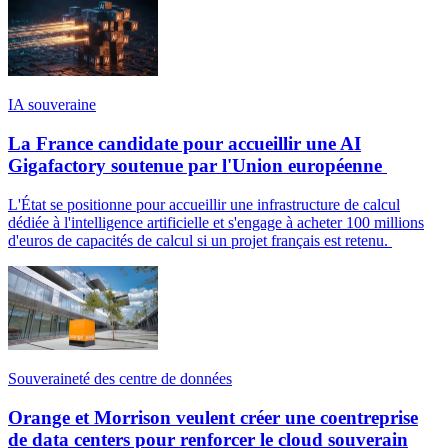
IA souveraine
La France candidate pour accueillir une AI
Gigafactory soutenue par l'Union européenne
L'État se positionne pour accueillir une infrastructure de calcul
dédiée à l'intelligence artificielle et s'engage à acheter 100 millions
d'euros de capacités de calcul si un projet français est retenu.
Souveraineté des centre de données
Orange et Morrison veulent créer une coentreprise
de data centers pour renforcer le cloud souverain