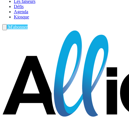
Les faiseurs
Défis
Agenda
Kiosque
M'abonner