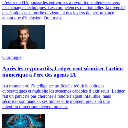
L'essor de l'IA pousse les entreprises à revoir leurs attentes envers
les managers techniques. Les compétences relationnelles, la diversité
des équipes et l'autorité deviennent des leviers de performance
autant que d'inclusion. Oui, mais...
Chronique
Après les cryptoactifs, Ledger veut sécuriser l’action
numérique à l’ère des agents IA
Au moment où l’intelligence artificielle réduit le coût des
cyberattaques et multiplie les systèmes capables d’agir seuls, Ledger
fait un pari : ne pas chercher à rendre l’agent infaillible, mais
sécuriser son mandat, ses limites et le moment précis où une
intention numérique devient un acte.