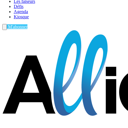
Les faiseurs
Défis
Agenda
Kiosque
M'abonner