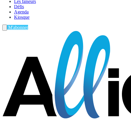
Les faiseurs
Défis
Agenda
Kiosque
M'abonner