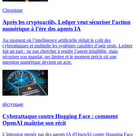
Chronique
Après les cryptoactifs, Ledger veut sécuriser l’action
numérique à l’ère des agents IA
Au moment où l’intelligence artificielle réduit le coût des
cyberattaques et multiplie les systèmes capables d’agir seuls, Ledger
fait un pari : ne pas chercher à rendre l’agent infaillible, mais
sécuriser son mandat, ses limites et le moment précis où une
intention numérique devient un acte.
décryptage
Cyberattaque contre Hugging Face : comment
OpenAI maîtrise son récit
L'intrusion menée par des agents IA d'OpenAI contre Hugging Face