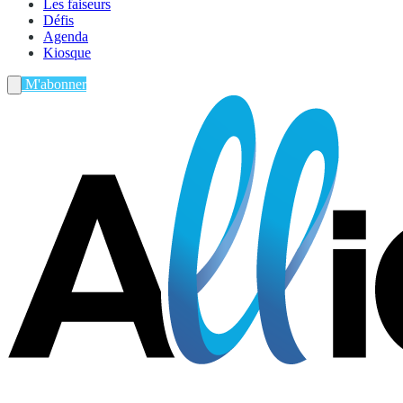
Les faiseurs
Défis
Agenda
Kiosque
M'abonner