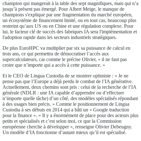
champion qui mangerait à la table des sept magnifiques, mais qui n’a
jusqu’à présent pas émergé. Pour Albert Meige, le manque de
champions s'explique par une fragmentation du marché européen,
un écosystème de financement limité, ou en tout cas, beaucoup plus
restreint qu’aux US ou en Chine et une régulation complexe. Pour
lui, le facteur clé de succès des fabriques IA sera l'implémentation et
l'adoption rapide dans les secteurs industriels stratégiques.
De plus EuroHPC va multiplier par six sa puissance de calcul en
trois ans, ce qui permettra de démocratiser l’accès aux
supercalculateurs, car comme le précise Olivier, « il ne faut pas
croire que n’importe qui a accès à cette puissance. »
Et le CEO de Lingua Custodia de se montrer optimiste : « Je ne
pense pas que l’Europe a déjà perdu le combat de l’IA générative.
Actuellement, deux chemins sont pris : celui de la recherche de l’IA
générale (NDLR : une IA capable d’apprendre ou d’effectuer
n’importe quelle tâche) d’un côté, des modèles spécialisés répondant
à des usages bien précis. » Comme le positionnement de Lingua
Custodia à ses débuts en 2014 qui a bâti un « Google traduction
pour la finance ». « Il y a énormément de place pour des acteurs plus
petits et spécialisés et c’est selon moi, ce que la Commission
européenne cherche à développer », renseigne Olivier Debeugny.
Un modèle d’IA fonctionne d’autant mieux qu’il est spécialisé.