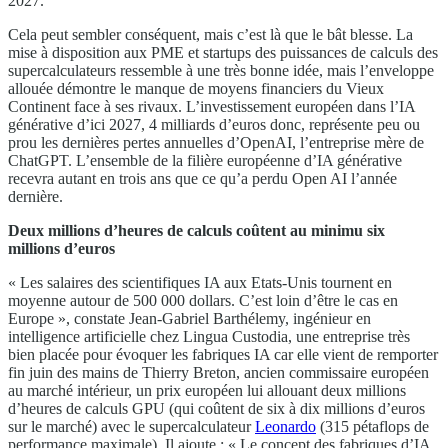
2027.
Cela peut sembler conséquent, mais c’est là que le bât blesse. La
mise à disposition aux PME et startups des puissances de calculs des
supercalculateurs ressemble à une très bonne idée, mais l’enveloppe
allouée démontre le manque de moyens financiers du Vieux
Continent face à ses rivaux. L’investissement européen dans l’IA
générative d’ici 2027, 4 milliards d’euros donc, représente peu ou
prou les dernières pertes annuelles d’OpenAI, l’entreprise mère de
ChatGPT. L’ensemble de la filière européenne d’IA générative
recevra autant en trois ans que ce qu’a perdu Open AI l’année
dernière.
Deux millions d’heures de calculs coûtent au minimu six
millions d’euros
« Les salaires des scientifiques IA aux Etats-Unis tournent en
moyenne autour de 500 000 dollars. C’est loin d’être le cas en
Europe », constate Jean-Gabriel Barthélemy, ingénieur en
intelligence artificielle chez Lingua Custodia, une entreprise très
bien placée pour évoquer les fabriques IA car elle vient de remporter
fin juin des mains de Thierry Breton, ancien commissaire européen
au marché intérieur, un prix européen lui allouant deux millions
d’heures de calculs GPU (qui coûtent de six à dix millions d’euros
sur le marché) avec le supercalculateur
Leonardo
(315 pétaflops de
performance maximale). Il ajoute : « Le concept des fabriques d’IA