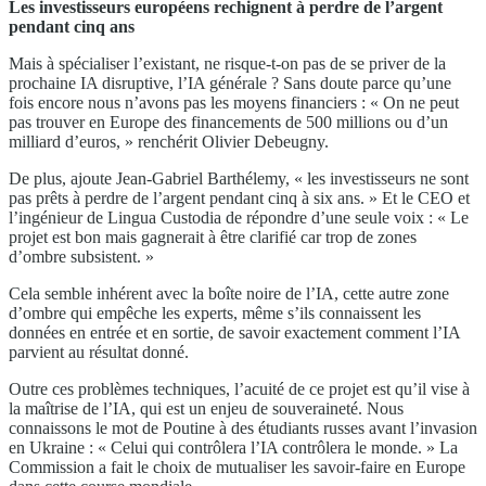
Les investisseurs européens rechignent à perdre de l’argent
pendant cinq ans
Mais à spécialiser l’existant, ne risque-t-on pas de se priver de la
prochaine IA disruptive, l’IA générale ? Sans doute parce qu’une
fois encore nous n’avons pas les moyens financiers : « On ne peut
pas trouver en Europe des financements de 500 millions ou d’un
milliard d’euros, » renchérit Olivier Debeugny.
De plus, ajoute Jean-Gabriel Barthélemy, « les investisseurs ne sont
pas prêts à perdre de l’argent pendant cinq à six ans. » Et le CEO et
l’ingénieur de Lingua Custodia de répondre d’une seule voix : « Le
projet est bon mais gagnerait à être clarifié car trop de zones
d’ombre subsistent. »
Cela semble inhérent avec la boîte noire de l’IA, cette autre zone
d’ombre qui empêche les experts, même s’ils connaissent les
données en entrée et en sortie, de savoir exactement comment l’IA
parvient au résultat donné.
Outre ces problèmes techniques, l’acuité de ce projet est qu’il vise à
la maîtrise de l’IA, qui est un enjeu de souveraineté. Nous
connaissons le mot de Poutine à des étudiants russes avant l’invasion
en Ukraine : « Celui qui contrôlera l’IA contrôlera le monde. » La
Commission a fait le choix de mutualiser les savoir-faire en Europe