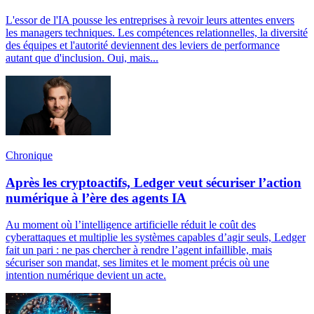
L'essor de l'IA pousse les entreprises à revoir leurs attentes envers
les managers techniques. Les compétences relationnelles, la diversité
des équipes et l'autorité deviennent des leviers de performance
autant que d'inclusion. Oui, mais...
Chronique
Après les cryptoactifs, Ledger veut sécuriser l’action
numérique à l’ère des agents IA
Au moment où l’intelligence artificielle réduit le coût des
cyberattaques et multiplie les systèmes capables d’agir seuls, Ledger
fait un pari : ne pas chercher à rendre l’agent infaillible, mais
sécuriser son mandat, ses limites et le moment précis où une
intention numérique devient un acte.