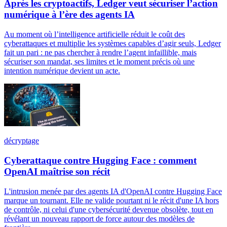
Après les cryptoactifs, Ledger veut sécuriser l’action
numérique à l’ère des agents IA
Au moment où l’intelligence artificielle réduit le coût des
cyberattaques et multiplie les systèmes capables d’agir seuls, Ledger
fait un pari : ne pas chercher à rendre l’agent infaillible, mais
sécuriser son mandat, ses limites et le moment précis où une
intention numérique devient un acte.
décryptage
Cyberattaque contre Hugging Face : comment
OpenAI maîtrise son récit
L'intrusion menée par des agents IA d'OpenAI contre Hugging Face
marque un tournant. Elle ne valide pourtant ni le récit d'une IA hors
de contrôle, ni celui d'une cybersécurité devenue obsolète, tout en
révélant un nouveau rapport de force autour des modèles de