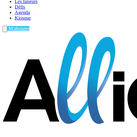
Les faiseurs
Défis
Agenda
Kiosque
M'abonner