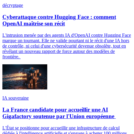
décryptage
Cyberattaque contre Hugging Face : comment
OpenAI maîtrise son récit
L'intrusion menée par des agents IA d'OpenAI contre Hugging Face
marque un tournant. Elle ne valide pourtant ni le récit d'une IA hors
de contrôle, ni celui d'une cybersécurité devenue obsolète, tout en
révélant un nouveau rapport de force autour des modèles de
frontière.
IA souveraine
La France candidate pour accueillir une AI
Gigafactory soutenue par l'Union européenne
L'État se positionne pour accueillir une infrastructure de calcul
dédiée à l'intelligence artificielle et s'engage à acheter 100 millions