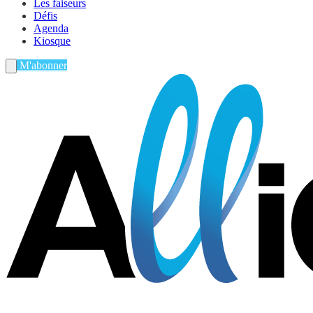
Les faiseurs
Défis
Agenda
Kiosque
M'abonner