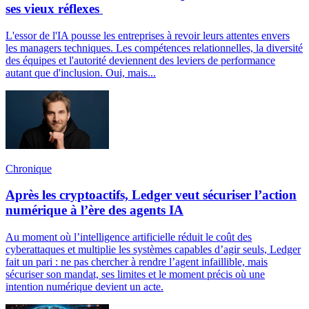
ses vieux réflexes
L'essor de l'IA pousse les entreprises à revoir leurs attentes envers
les managers techniques. Les compétences relationnelles, la diversité
des équipes et l'autorité deviennent des leviers de performance
autant que d'inclusion. Oui, mais...
Chronique
Après les cryptoactifs, Ledger veut sécuriser l’action
numérique à l’ère des agents IA
Au moment où l’intelligence artificielle réduit le coût des
cyberattaques et multiplie les systèmes capables d’agir seuls, Ledger
fait un pari : ne pas chercher à rendre l’agent infaillible, mais
sécuriser son mandat, ses limites et le moment précis où une
intention numérique devient un acte.