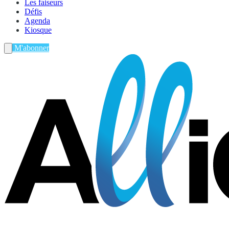
Les faiseurs
Défis
Agenda
Kiosque
M'abonner