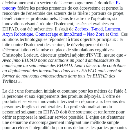
décloisonnement du secteur de l'accompagnement à domicile.
E-
tonomy
fédère les parties prenantes de cet écosystème et permet la
rencontre de l'ensemble des acteurs de la filière : porteurs de projet,
bénéficiaires et professionnels. Dans le cadre de l'opération, six
innovations visant à réduire l'isolement, testées et évaluées en
EHPAD, ont été présentées. Il s'agit de
Zeebox
,
T-med
,
Lumeen
,
Axyn Robotique
,
Connect'age
et
Inno3med – Nao Zora
et
Oroi
. Ces
solutions technologiques répondent à trois objectifs principaux : la
lutte contre l'isolement des seniors, le développement de la
téléconsultation et la mise en place de stimulations cognitives.
Christophe Lorieux, directeur général adjoint d'INVIE, assure que
«
Avec Inno EHPAD nous constituons un pool d'ambassadeurs du
numérique au sein même des EHPAD. Leur rôle sera de contribuer
au déploiement des innovations dans leurs EHPAD mais aussi de
former de nouveaux ambassadeurs dans tous les EHPAD des
Yvelines ».
La clé : une formation initiale et continue pour les métiers de l'aide à
la personne et aux équipements des produits déployés. L'offre de
produits et services innovants intervient en réponse aux besoins des
personnes fragiles et vulnérables. La professionnalisation du
personnel soignant en EHPAD doit être soutenue et renforcée pour
offrir et proposer le meilleur service possible. L'enjeu est d'entamer
une démarche d'accompagnement intégrant une méthode simple
pour accélérer l'intégralité du parcours de toutes les parties prenantes