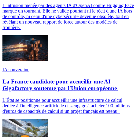
L'intrusion menée par des agents IA d'OpenAI contre Hugging Face
marque un tournant. Elle ne valide pourtant ni le récit d'une IA hors
de contrôle, ni celui d'une cybersécurité devenue obsolète, tout en
révélant un nouveau rapport de force autour des modèles de
frontière.
IA souveraine
La France candidate pour accueillir une AI
Gigafactory soutenue par l'Union européenne
L'État se positionne pour accueillir une infrastructure de calcul
dédiée à l'intelligence artificielle et s'engage à acheter 100 millions
d'euros de capacités de calcul si un projet français est retenu.