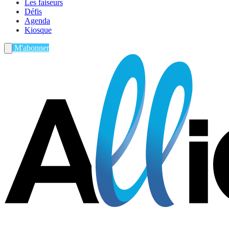
Les faiseurs
Défis
Agenda
Kiosque
M'abonner