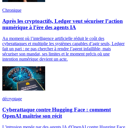
Chronique
Après les cryptoactifs, Ledger veut sécuriser l’action
numérique à l’ère des agents IA
Au moment où l’intelligence artificielle réduit le coût des
cyberattaques et multiplie les systèmes capables d’agir seuls, Ledger
fait un pari : ne pas chercher à rendre l’agent infaillible, mais
sécuriser son mandat, ses limites et le moment précis où une
intention numérique devient un acte.
décryptage
Cyberattaque contre Hugging Face : comment
OpenAI maîtrise son récit
L'intrusion menée par des agents IA d'OpenAI contre Hugging Face