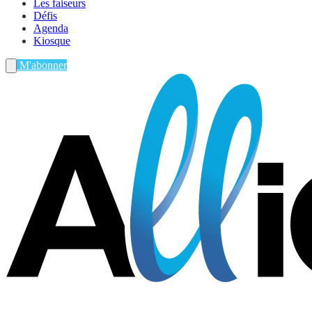
Les faiseurs
Défis
Agenda
Kiosque
M'abonner