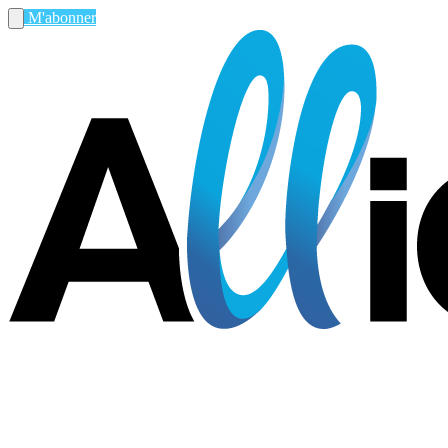
M'abonner