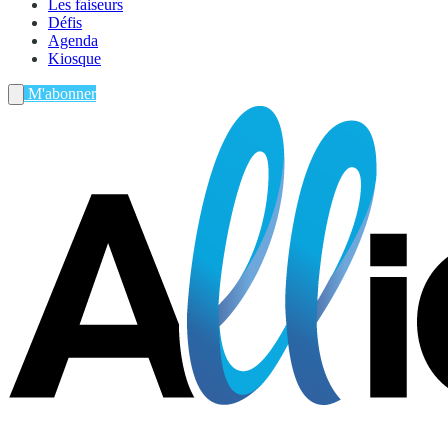
Les faiseurs
Défis
Agenda
Kiosque
M'abonner