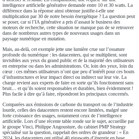
intelligence artificielle générative demande entre 10 et 30 watts. La
différence dans la réponse ainsi obtenue justifie-t-elle une
multiplication par 30 de notre besoin énergétique ? La question peut
se poser, car si l’IA générative a pris d’assaut le business des
moteurs de recherche, cette situation ne manque pas de se retrouver
dans de nombreux autres types de nouveaux usages dans un
paysage numérique en mutation.
Mais, au-delà, cet exemple jette une lumière crue sur l’ossature
profonde du numérique : les datacenters, qui se multiplient, sont
invisibles aux yeux du grand public et de la majorité des utilisateurs
en entreprise ou dans les administrations. Or, loin des yeux, loin du
cœur : ces mêmes utilisateurs n’ont que peu d’intérêt pour ces bouts
d’infrastructures et leur impact direct ou indirect sur leur vie. La
charge revient aux experts de faire en sorte qu’ils fonctionnent sans
bruit… et qu’ils soient responsables et durables, bien évidemment !
Plus facile à dire qu’à faire, répondront les principaux concernés.
Comparées aux émissions de carbone du transport ou de l’industrie
lourde, celles des datacenters restent encore limitées, malgré une
forte croissance des usages, notamment ceux de l’intelligence
artificielle. Lors d’une récente table ronde sur le sujet, accueillie par
le groupe Vinci, Philippe Angousture, du cabinet PMP Strategy
spécialisé sur la question, rappelait des ordres de grandeur : « En
2024, les datacenters ont utilisé 40 gigawatts d’énergie en base