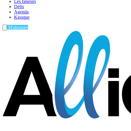
Les faiseurs
Défis
Agenda
Kiosque
M'abonner