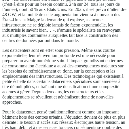
(c’est-à-dire pour un besoin continu, 24h sur 24, tous les jours de
l’année), dont 50 % aux États-Unis. En 2025, il est prévu d’atteindre
48 GW, et la moitié de cette augmentation viendra à nouveau des
États-Unis. » Malgré la demande qui explose, « aucune
infrastructure ne se déploie jamais de façon exponentielle, les
industriels le savent bien… », s’amuse le spécialiste en renvoyant
aux multiples contraintes auxquelles fait face la construction des
centres de données partout dans le monde.
Les datacenters sont en effet sous pression. Même sans courbe
exponentielle, leur réinvention profonde est une nécessité pour
préparer un avenir numérique sain. L’impact grandissant en termes
de consommation électrique a aussi des conséquences majeures sur
les besoins de refroidissement et, donc, sur la conception et les
emplacements des infrastructures. Des technologies qui existaient à
petite échelle dans certains datacenters spécialisés sont amenées à
être démultipliées, entraînant une densification et une complexité
accrues à gérer. Depuis deux ans, les constructeurs et les
équipementiers se réveillent et généralisent donc de nouvelles
approches.
Pour le datacenter, pensé traditionnellement comme un imposant
bâtiment hors des centres urbains, l’équation devient de plus en plus
délicate : le besoin d’accès aux réseaux électriques haute tension, au
très haut débit et à des espaces fonciers conséquents se double des