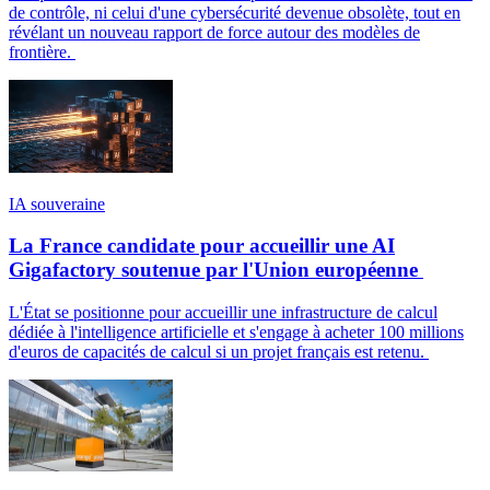
de contrôle, ni celui d'une cybersécurité devenue obsolète, tout en
révélant un nouveau rapport de force autour des modèles de
frontière.
IA souveraine
La France candidate pour accueillir une AI
Gigafactory soutenue par l'Union européenne
L'État se positionne pour accueillir une infrastructure de calcul
dédiée à l'intelligence artificielle et s'engage à acheter 100 millions
d'euros de capacités de calcul si un projet français est retenu.