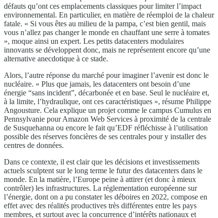
défauts qu’ont ces emplacements classiques pour limiter l’impact
environnemental. En particulier, en matière de réemploi de la chaleur
fatale. « Si vous êtes au milieu de la pampa, c’est bien gentil, mais
vous n’allez pas changer le monde en chauffant une serre à tomates
», moque ainsi un expert. Les petits datacenters modulaires
innovants se développent donc, mais ne représentent encore qu’une
alternative anecdotique à ce stade.
Alors, l’autre réponse du marché pour imaginer l’avenir est donc le
nucléaire. « Plus que jamais, les datacenters ont besoin d’une
énergie “sans incident”, décarbonée et en base. Seul le nucléaire et,
à la limite, l’hydraulique, ont ces caractéristiques », résume Philippe
Angousture. Cela explique un projet comme le campus Cumulus en
Pennsylvanie pour Amazon Web Services à proximité de la centrale
de Susquehanna ou encore le fait qu’EDF réfléchisse à l’utilisation
possible des réserves foncières de ses centrales pour y installer des
centres de données.
Dans ce contexte, il est clair que les décisions et investissements
actuels sculptent sur le long terme le futur des datacenters dans le
monde. En la matière, l’Europe peine à attirer (et donc à mieux
contrôler) les infrastructures. La réglementation européenne sur
l’énergie, dont on a pu constater les déboires en 2022, compose en
effet avec des réalités productives très différentes entre les pays
membres, et surtout avec la concurrence d’intérêts nationaux et