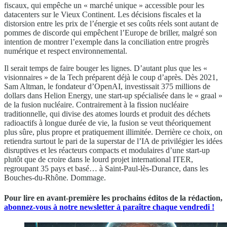
fiscaux, qui empêche un « marché unique » accessible pour les
datacenters sur le Vieux Continent. Les décisions fiscales et la
distorsion entre les prix de l’énergie et ses coûts réels sont autant de
pommes de discorde qui empêchent l’Europe de briller, malgré son
intention de montrer l’exemple dans la conciliation entre progrès
numérique et respect environnemental.
Il serait temps de faire bouger les lignes. D’autant plus que les «
visionnaires » de la Tech préparent déjà le coup d’après. Dès 2021,
Sam Altman, le fondateur d’OpenAI, investissait 375 millions de
dollars dans Helion Energy, une start-up spécialisée dans le « graal »
de la fusion nucléaire. Contrairement à la fission nucléaire
traditionnelle, qui divise des atomes lourds et produit des déchets
radioactifs à longue durée de vie, la fusion se veut théoriquement
plus sûre, plus propre et pratiquement illimitée. Derrière ce choix, on
retiendra surtout le pari de la superstar de l’IA de privilégier les idées
disruptives et les réacteurs compacts et modulaires d’une start-up
plutôt que de croire dans le lourd projet international ITER,
regroupant 35 pays et basé… à Saint-Paul-lès-Durance, dans les
Bouches-du-Rhône. Dommage.
Pour lire en avant-première les prochains éditos de la rédaction,
abonnez-vous à notre newsletter à paraître chaque vendredi !