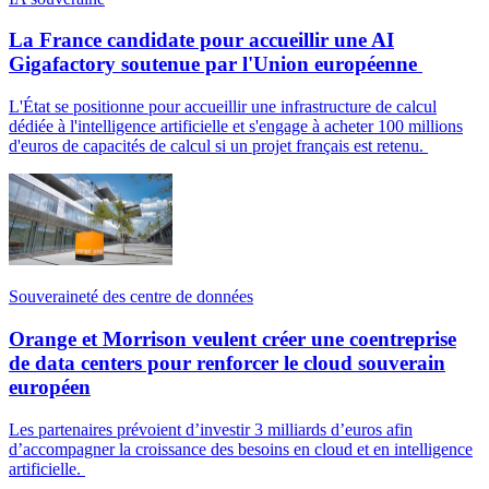
La France candidate pour accueillir une AI
Gigafactory soutenue par l'Union européenne
L'État se positionne pour accueillir une infrastructure de calcul
dédiée à l'intelligence artificielle et s'engage à acheter 100 millions
d'euros de capacités de calcul si un projet français est retenu.
Souveraineté des centre de données
Orange et Morrison veulent créer une coentreprise
de data centers pour renforcer le cloud souverain
européen
Les partenaires prévoient d’investir 3 milliards d’euros afin
d’accompagner la croissance des besoins en cloud et en intelligence
artificielle.