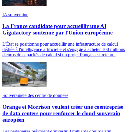
IA souveraine
La France candidate pour accueillir une AI
Gigafactory soutenue par l'Union européenne
L'État se positionne pour accueillir une infrastructure de calcul
dédiée à l'intelligence artificielle et s'engage à acheter 100 millions
d'euros de capacités de calcul si un projet français est retenu.
Souveraineté des centre de données
Orange et Morrison veulent créer une coentreprise
de data centers pour renforcer le cloud souverain
européen
Les partenaires prévoient d’investir 3 milliards d’euros afin