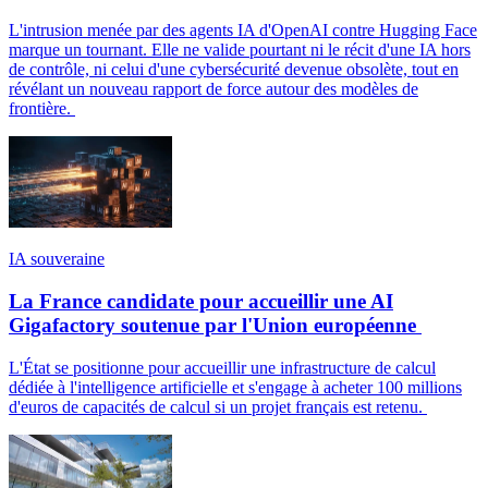
L'intrusion menée par des agents IA d'OpenAI contre Hugging Face
marque un tournant. Elle ne valide pourtant ni le récit d'une IA hors
de contrôle, ni celui d'une cybersécurité devenue obsolète, tout en
révélant un nouveau rapport de force autour des modèles de
frontière.
IA souveraine
La France candidate pour accueillir une AI
Gigafactory soutenue par l'Union européenne
L'État se positionne pour accueillir une infrastructure de calcul
dédiée à l'intelligence artificielle et s'engage à acheter 100 millions
d'euros de capacités de calcul si un projet français est retenu.