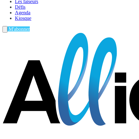
Les faiseurs
Défis
Agenda
Kiosque
M'abonner