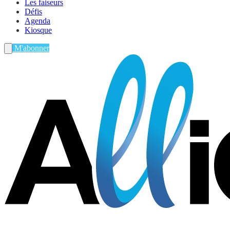
Les faiseurs
Défis
Agenda
Kiosque
M'abonner