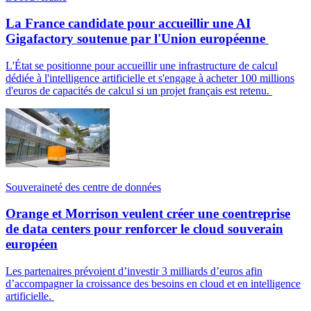
La France candidate pour accueillir une AI
Gigafactory soutenue par l'Union européenne
L'État se positionne pour accueillir une infrastructure de calcul
dédiée à l'intelligence artificielle et s'engage à acheter 100 millions
d'euros de capacités de calcul si un projet français est retenu.
Souveraineté des centre de données
Orange et Morrison veulent créer une coentreprise
de data centers pour renforcer le cloud souverain
européen
Les partenaires prévoient d’investir 3 milliards d’euros afin
d’accompagner la croissance des besoins en cloud et en intelligence
artificielle.