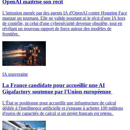
OpenAI maîtrise son récit
L'intrusion menée par des agents IA d'OpenAI contre Hugging Face
marque un tournant. Elle ne valide pourtant ni le récit d'une IA hors
de contrôle, ni celui d'une cybersécurité devenue obsolète, tout en
révélant un nouveau rapport de force autour des modèles de
frontière.
IA souveraine
La France candidate pour accueillir une AI
Gigafactory soutenue par l'Union européenne
L'État se positionne pour accueillir une infrastructure de calcul
dédiée à l'intelligence artificielle et s'engage à acheter 100 millions
d'euros de capacités de calcul si un projet français est retenu.