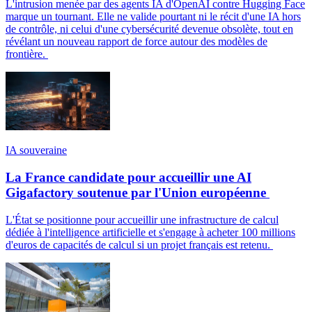
L'intrusion menée par des agents IA d'OpenAI contre Hugging Face
marque un tournant. Elle ne valide pourtant ni le récit d'une IA hors
de contrôle, ni celui d'une cybersécurité devenue obsolète, tout en
révélant un nouveau rapport de force autour des modèles de
frontière.
IA souveraine
La France candidate pour accueillir une AI
Gigafactory soutenue par l'Union européenne
L'État se positionne pour accueillir une infrastructure de calcul
dédiée à l'intelligence artificielle et s'engage à acheter 100 millions
d'euros de capacités de calcul si un projet français est retenu.