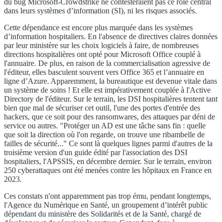
du bug Microsoft-Crowdstrike ne contesteraient pas ce rôle central
dans leurs systèmes d’information (SI), ni les risques associés.
Cette dépendance est encore plus marquée dans les systèmes
d’information hospitaliers. En l'absence de directives claires données
par leur ministère sur les choix logiciels à faire, de nombreuses
directions hospitalières ont opté pour Microsoft Office couplé à
l'annuaire. De plus, en raison de la commercialisation agressive de
l'éditeur, elles basculent souvent vers Office 365 et l’annuaire en
ligne d’Azure. Apparemment, la bureautique est devenue vitale dans
un système de soins ! Et elle est impérativement couplée à l'Active
Directory de l'éditeur. Sur le terrain, les DSI hospitalières tentent tant
bien que mal de sécuriser cet outil, l'une des portes d'entrée des
hackers, que ce soit pour des ransomwares, des attaques par déni de
service ou autres. "Protéger un AD est une tâche sans fin : quelle
que soit la direction où l'on regarde, on trouve une ribambelle de
failles de sécurité..." Ce sont là quelques lignes parmi d'autres de la
troisième version d'un guide édité par l'association des DSI
hospitaliers, l'APSSIS, en décembre dernier. Sur le terrain, environ
250 cyberattaques ont été menées contre les hôpitaux en France en
2023.
Ces constats n'ont apparemment pas trop ému, pendant longtemps,
l'Agence du Numérique en Santé, un groupement d’intérêt public
dépendant du ministère des Solidarités et de la Santé, chargé de