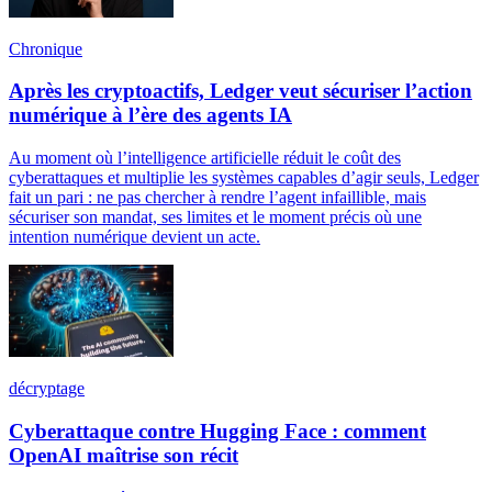
Chronique
Après les cryptoactifs, Ledger veut sécuriser l’action
numérique à l’ère des agents IA
Au moment où l’intelligence artificielle réduit le coût des
cyberattaques et multiplie les systèmes capables d’agir seuls, Ledger
fait un pari : ne pas chercher à rendre l’agent infaillible, mais
sécuriser son mandat, ses limites et le moment précis où une
intention numérique devient un acte.
décryptage
Cyberattaque contre Hugging Face : comment
OpenAI maîtrise son récit