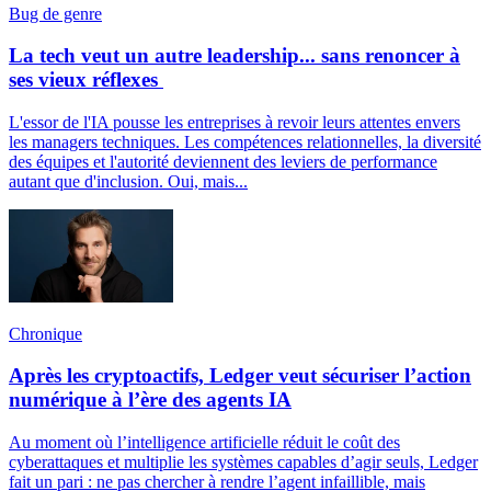
Bug de genre
La tech veut un autre leadership... sans renoncer à
ses vieux réflexes
L'essor de l'IA pousse les entreprises à revoir leurs attentes envers
les managers techniques. Les compétences relationnelles, la diversité
des équipes et l'autorité deviennent des leviers de performance
autant que d'inclusion. Oui, mais...
Chronique
Après les cryptoactifs, Ledger veut sécuriser l’action
numérique à l’ère des agents IA
Au moment où l’intelligence artificielle réduit le coût des
cyberattaques et multiplie les systèmes capables d’agir seuls, Ledger
fait un pari : ne pas chercher à rendre l’agent infaillible, mais