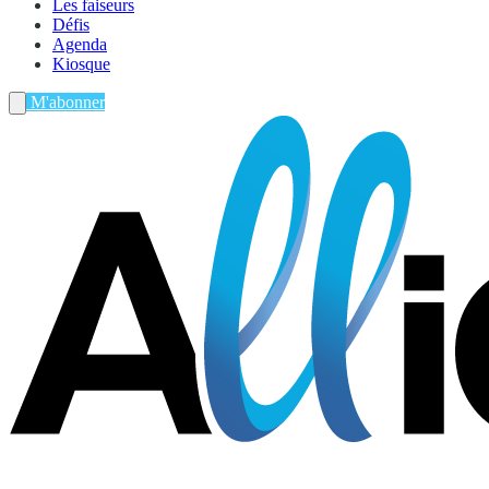
Les faiseurs
Défis
Agenda
Kiosque
M'abonner