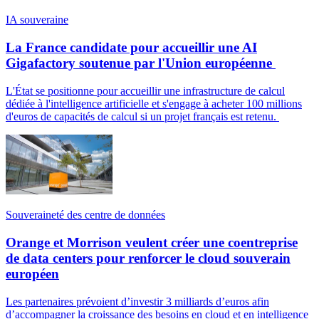
IA souveraine
La France candidate pour accueillir une AI
Gigafactory soutenue par l'Union européenne
L'État se positionne pour accueillir une infrastructure de calcul
dédiée à l'intelligence artificielle et s'engage à acheter 100 millions
d'euros de capacités de calcul si un projet français est retenu.
Souveraineté des centre de données
Orange et Morrison veulent créer une coentreprise
de data centers pour renforcer le cloud souverain
européen
Les partenaires prévoient d’investir 3 milliards d’euros afin
d’accompagner la croissance des besoins en cloud et en intelligence