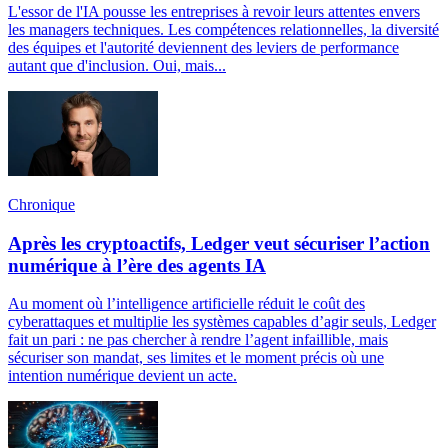
L'essor de l'IA pousse les entreprises à revoir leurs attentes envers
les managers techniques. Les compétences relationnelles, la diversité
des équipes et l'autorité deviennent des leviers de performance
autant que d'inclusion. Oui, mais...
Chronique
Après les cryptoactifs, Ledger veut sécuriser l’action
numérique à l’ère des agents IA
Au moment où l’intelligence artificielle réduit le coût des
cyberattaques et multiplie les systèmes capables d’agir seuls, Ledger
fait un pari : ne pas chercher à rendre l’agent infaillible, mais
sécuriser son mandat, ses limites et le moment précis où une
intention numérique devient un acte.