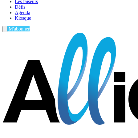
Les faiseurs
Défis
Agenda
Kiosque
M'abonner