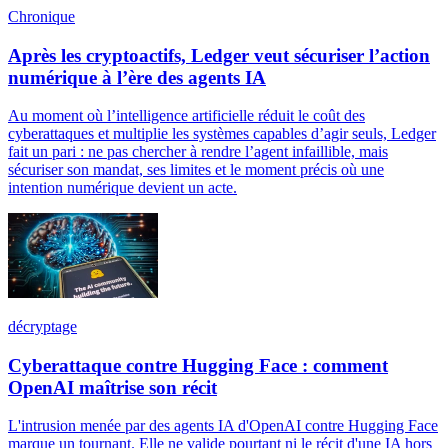
Chronique
Après les cryptoactifs, Ledger veut sécuriser l’action
numérique à l’ère des agents IA
Au moment où l’intelligence artificielle réduit le coût des
cyberattaques et multiplie les systèmes capables d’agir seuls, Ledger
fait un pari : ne pas chercher à rendre l’agent infaillible, mais
sécuriser son mandat, ses limites et le moment précis où une
intention numérique devient un acte.
décryptage
Cyberattaque contre Hugging Face : comment
OpenAI maîtrise son récit
L'intrusion menée par des agents IA d'OpenAI contre Hugging Face
marque un tournant. Elle ne valide pourtant ni le récit d'une IA hors