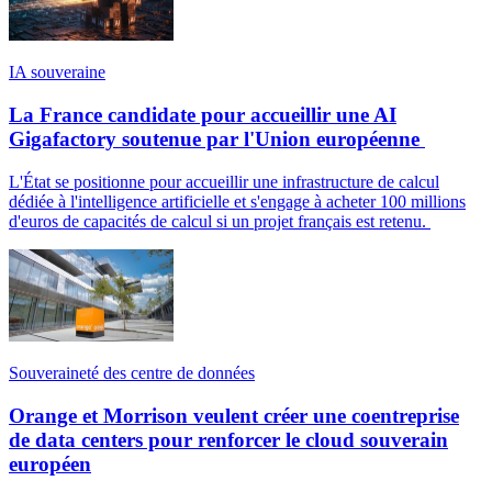
IA souveraine
La France candidate pour accueillir une AI
Gigafactory soutenue par l'Union européenne
L'État se positionne pour accueillir une infrastructure de calcul
dédiée à l'intelligence artificielle et s'engage à acheter 100 millions
d'euros de capacités de calcul si un projet français est retenu.
Souveraineté des centre de données
Orange et Morrison veulent créer une coentreprise
de data centers pour renforcer le cloud souverain
européen