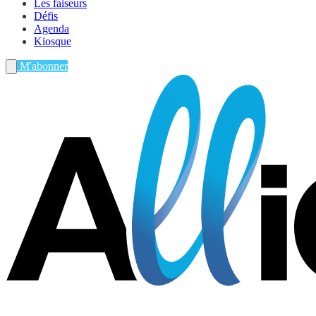
Les faiseurs
Défis
Agenda
Kiosque
M'abonner