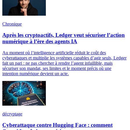
Chronique
Après les cryptoactifs, Ledger veut sécuriser l’action
numérique à l’ère des agents IA
Au moment où l’intelligence artificielle réduit le coût des
cyberattaques et multiplie les systèmes capables d’agir seuls, Ledger
fait un pari : ne pas chercher à rendre l’agent infaillible, mais
sécuriser son mandat, ses limites et le moment précis où une
intention numérique devient un acte.
décryptage
Cyberattaque contre Hugging Face : comment