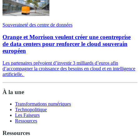
Souveraineté des centre de données
Orange et Morrison veulent créer une coentreprise
de data centers pour renforcer le cloud souverain
européen
Les partenaires prévoient d’investir 3 milliards d’euros afin
d’accompagner la croissance des besoins en cloud et en intelligence
artificielle.
À la une
Transformations numériques
Technopolitique
Les Faiseurs
Ressources
Ressources