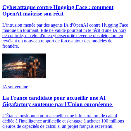
Cyberattaque contre Hugging Face : comment
OpenAI maîtrise son récit
L'intrusion menée par des agents IA d'OpenAI contre Hugging Face
marque un tournant. Elle ne valide pourtant ni le récit d'une IA hors
de contrôle, ni celui d'une cybersécurité devenue obsolète, tout en
révélant un nouveau rapport de force autour des modèles de
frontière.
IA souveraine
La France candidate pour accueillir une AI
Gigafactory soutenue par l'Union européenne
L'État se positionne pour accueillir une infrastructure de calcul
dédiée à l'intelligence artificielle et s'engage à acheter 100 millions
d'euros de capacités de calcul si un projet français est retenu.