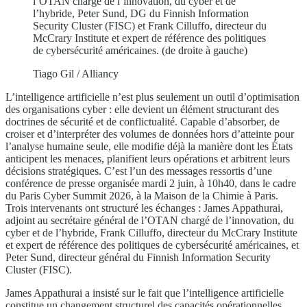
l’OTAN chargé de l’innovation, du cyber et de
l’hybride, Peter Sund, DG du Finnish Information
Security Cluster (FISC) et Frank Cilluffo, directeur du
McCrary Institute et expert de référence des politiques
de cybersécurité américaines. (de droite à gauche)
Tiago Gil / Alliancy
L’intelligence artificielle n’est plus seulement un outil d’optimisation
des organisations cyber : elle devient un élément structurant des
doctrines de sécurité et de conflictualité. Capable d’absorber, de
croiser et d’interpréter des volumes de données hors d’atteinte pour
l’analyse humaine seule, elle modifie déjà la manière dont les États
anticipent les menaces, planifient leurs opérations et arbitrent leurs
décisions stratégiques. C’est l’un des messages ressortis d’une
conférence de presse organisée mardi 2 juin, à 10h40, dans le cadre
du Paris Cyber Summit 2026, à la Maison de la Chimie à Paris.
Trois intervenants ont structuré les échanges : James Appathurai,
adjoint au secrétaire général de l’OTAN chargé de l’innovation, du
cyber et de l’hybride, Frank Cilluffo, directeur du McCrary Institute
et expert de référence des politiques de cybersécurité américaines, et
Peter Sund, directeur général du Finnish Information Security
Cluster (FISC).
James Appathurai a insisté sur le fait que l’intelligence artificielle
constitue un changement structurel des capacités opérationnelles,