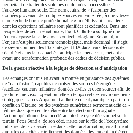
permettant de traiter des volumes de données inaccessibles à
l’analyse humaine seule. Elle permet ainsi de « fusionner des
données provenant de multiples sources en temps réel, à une vitesse
et une échelle hors de portée humaine », redéfinissant la manière
dont les opérations militaires sont planifiées et exécutées. Dans une
perspective de sécurité nationale, Frank Cilluffo a souligné que
l’enjeu dépasse la seule dimension technologique. Selon lui, «
l’enjeu n’est plus seulement technologique, mais doctrinal : il s’agit
de savoir comment les États intègrent l’IA dans leurs décisions de
sécurité et dans leur capacité à anticiper les menaces », mettant en
avant une transformation profonde des cadres de décision publics.
De la guerre réactive à la logique de détection et d’anticipation
Les échanges ont mis en avant la montée en puissance des systèmes
de “data fusion”, capables de croiser des sources hétérogènes
(satellites, capteurs militaires, données civiles et open source) afin de
produire une vision opérationnelle en temps réel des environnements
stratégiques. James Appathurai a illustré cette dynamique à partir du
conflit en Ukraine, où des systèmes numériques permettent déjà de «
réduire drastiquement le délai entre la détection d’un signal et
l’action opérationnelle », accélérant ainsi le cycle décisionnel sur le
terrain. Peter Sund a, de son côté, insisté sur le rôle de l’écosystème
industriel de la cybersécurité dans cette transformation, en affirmant
que « les capacités de traitement des données deviennent un élément