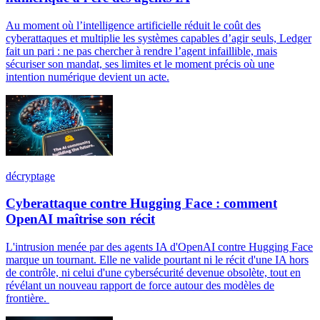
Au moment où l’intelligence artificielle réduit le coût des
cyberattaques et multiplie les systèmes capables d’agir seuls, Ledger
fait un pari : ne pas chercher à rendre l’agent infaillible, mais
sécuriser son mandat, ses limites et le moment précis où une
intention numérique devient un acte.
décryptage
Cyberattaque contre Hugging Face : comment
OpenAI maîtrise son récit
L'intrusion menée par des agents IA d'OpenAI contre Hugging Face
marque un tournant. Elle ne valide pourtant ni le récit d'une IA hors
de contrôle, ni celui d'une cybersécurité devenue obsolète, tout en
révélant un nouveau rapport de force autour des modèles de
frontière.