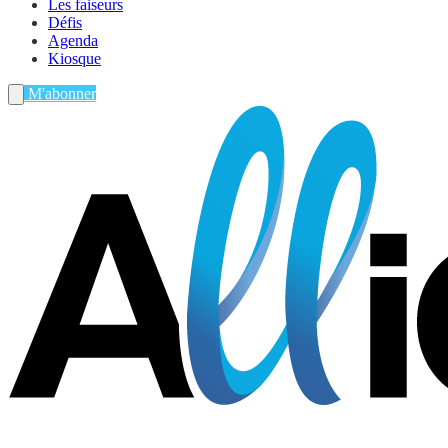
Les faiseurs
Défis
Agenda
Kiosque
M'abonner