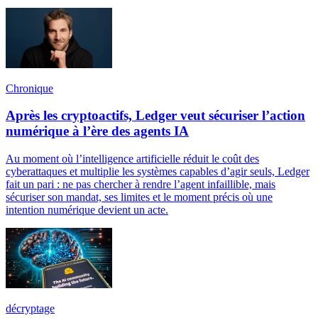
Chronique
Après les cryptoactifs, Ledger veut sécuriser l’action
numérique à l’ère des agents IA
Au moment où l’intelligence artificielle réduit le coût des
cyberattaques et multiplie les systèmes capables d’agir seuls, Ledger
fait un pari : ne pas chercher à rendre l’agent infaillible, mais
sécuriser son mandat, ses limites et le moment précis où une
intention numérique devient un acte.
décryptage