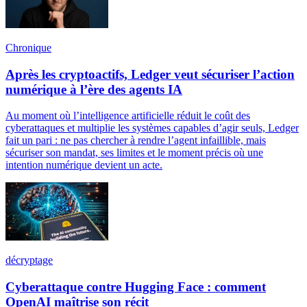
Chronique
Après les cryptoactifs, Ledger veut sécuriser l’action
numérique à l’ère des agents IA
Au moment où l’intelligence artificielle réduit le coût des
cyberattaques et multiplie les systèmes capables d’agir seuls, Ledger
fait un pari : ne pas chercher à rendre l’agent infaillible, mais
sécuriser son mandat, ses limites et le moment précis où une
intention numérique devient un acte.
décryptage
Cyberattaque contre Hugging Face : comment
OpenAI maîtrise son récit