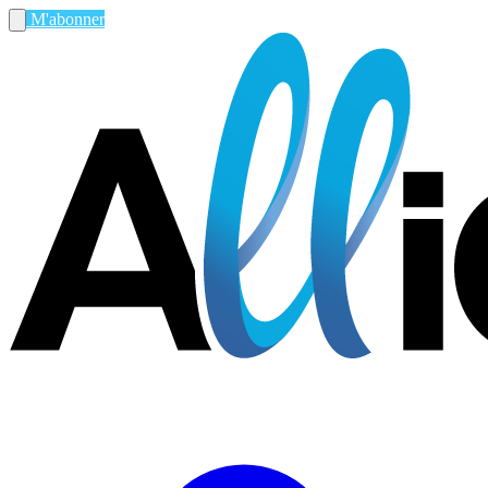
M'abonner