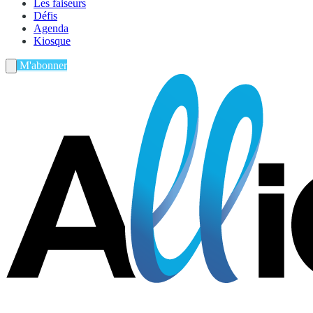
Les faiseurs
Défis
Agenda
Kiosque
M'abonner