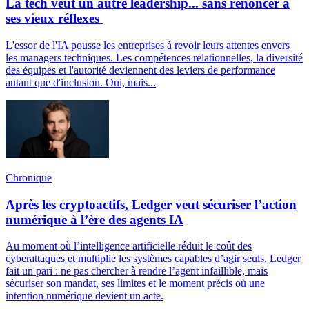
La tech veut un autre leadership... sans renoncer à
ses vieux réflexes
L'essor de l'IA pousse les entreprises à revoir leurs attentes envers
les managers techniques. Les compétences relationnelles, la diversité
des équipes et l'autorité deviennent des leviers de performance
autant que d'inclusion. Oui, mais...
Chronique
Après les cryptoactifs, Ledger veut sécuriser l’action
numérique à l’ère des agents IA
Au moment où l’intelligence artificielle réduit le coût des
cyberattaques et multiplie les systèmes capables d’agir seuls, Ledger
fait un pari : ne pas chercher à rendre l’agent infaillible, mais
sécuriser son mandat, ses limites et le moment précis où une
intention numérique devient un acte.