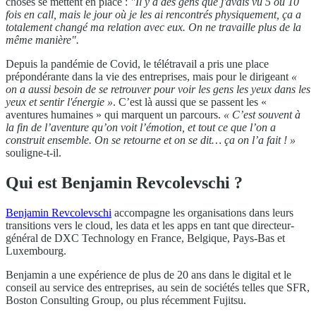
choses se mettent en place :
"Il y a des gens que j'avais vu 5 ou 10
fois en call, mais le jour où je les ai rencontrés physiquement, ça a
totalement changé ma relation avec eux. On ne travaille plus de la
même manière".
Depuis la pandémie de Covid, le télétravail a pris une place
prépondérante dans la vie des entreprises, mais pour le dirigeant
«
on a aussi besoin de se retrouver pour voir les gens les yeux dans les
yeux et sentir l'énergie »
. C’est là aussi que se passent les «
aventures humaines » qui marquent un parcours.
« C’est souvent à
la fin de l’aventure qu’on voit l’émotion, et tout ce que l’on a
construit ensemble. On se retourne et on se dit… ça on l’a fait ! »
souligne-t-il.
Qui est Benjamin Revcolevschi ?
Benjamin Revcolevschi
accompagne les organisations dans leurs
transitions vers le cloud, les data et les apps en tant que directeur-
général de DXC Technology en France, Belgique, Pays-Bas et
Luxembourg.
Benjamin a une expérience de plus de 20 ans dans le digital et le
conseil au service des entreprises, au sein de sociétés telles que SFR,
Boston Consulting Group, ou plus récemment Fujitsu.