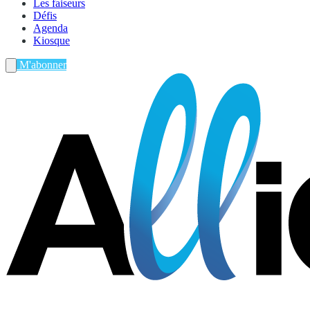
Les faiseurs
Défis
Agenda
Kiosque
M'abonner