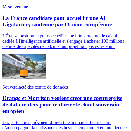
IA souveraine
La France candidate pour accueillir une AI
Gigafactory soutenue par l'Union européenne
L'État se positionne pour accueillir une infrastructure de calcul
dédiée à l'intelligence artificielle et s'engage à acheter 100 millions
d'euros de capacités de calcul si un projet français est retenu.
Souveraineté des centre de données
Orange et Morrison veulent créer une coentreprise
de data centers pour renforcer le cloud souverain
européen
Les partenaires prévoient d’investir 3 milliards d’euros afin
d’accompagner la croissance des besoins en cloud et en intelligence