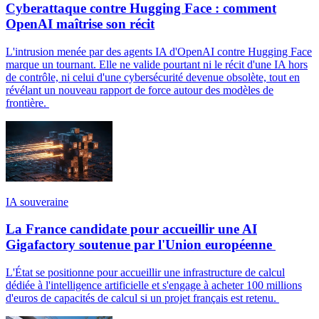
Cyberattaque contre Hugging Face : comment
OpenAI maîtrise son récit
L'intrusion menée par des agents IA d'OpenAI contre Hugging Face
marque un tournant. Elle ne valide pourtant ni le récit d'une IA hors
de contrôle, ni celui d'une cybersécurité devenue obsolète, tout en
révélant un nouveau rapport de force autour des modèles de
frontière.
IA souveraine
La France candidate pour accueillir une AI
Gigafactory soutenue par l'Union européenne
L'État se positionne pour accueillir une infrastructure de calcul
dédiée à l'intelligence artificielle et s'engage à acheter 100 millions
d'euros de capacités de calcul si un projet français est retenu.