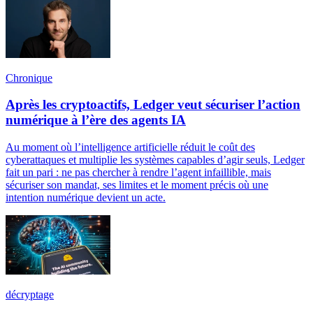
Chronique
Après les cryptoactifs, Ledger veut sécuriser l’action
numérique à l’ère des agents IA
Au moment où l’intelligence artificielle réduit le coût des
cyberattaques et multiplie les systèmes capables d’agir seuls, Ledger
fait un pari : ne pas chercher à rendre l’agent infaillible, mais
sécuriser son mandat, ses limites et le moment précis où une
intention numérique devient un acte.
décryptage