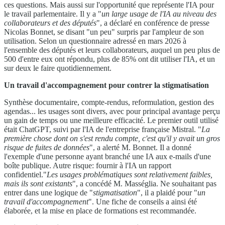
ces questions. Mais aussi sur l'opportunité que représente l'IA pour
le travail parlementaire. Il y a "
un large usage de l'IA au niveau des
collaborateurs et des députés
", a déclaré en conférence de presse
Nicolas Bonnet, se disant "un peu" surpris par l'ampleur de son
utilisation. Selon un questionnaire adressé en mars 2026 à
l'ensemble des députés et leurs collaborateurs, auquel un peu plus de
500 d'entre eux ont répondu, plus de 85% ont dit utiliser l'IA, et un
sur deux le faire quotidiennement.
Un travail d'accompagnement pour contrer la stigmatisation
Synthèse documentaire, compte-rendus, reformulation, gestion des
agendas... les usages sont divers, avec pour principal avantage perçu
un gain de temps ou une meilleure efficacité. Le premier outil utilisé
était ChatGPT, suivi par l'IA de l'entreprise française Mistral. "
La
première chose dont on s'est rendu compte, c'est qu'il y avait un gros
risque de fuites de données
", a alerté M. Bonnet. Il a donné
l'exemple d'une personne ayant branché une IA aux e-mails d'une
boîte publique. Autre risque: fournir à l'IA un rapport
confidentiel."
Les usages problématiques sont relativement faibles,
mais ils sont existants
", a concédé M. Masséglia. Ne souhaitant pas
entrer dans une logique de "
stigmatisation
", il a plaidé pour "
un
travail d'accompagnement
". Une fiche de conseils a ainsi été
élaborée, et la mise en place de formations est recommandée.