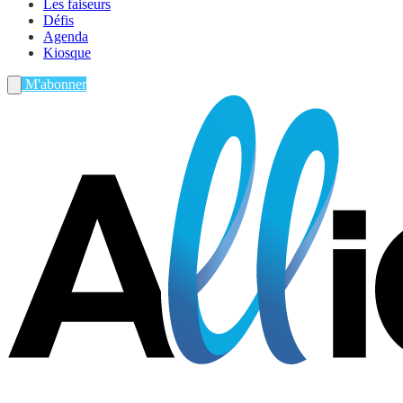
Les faiseurs
Défis
Agenda
Kiosque
M'abonner