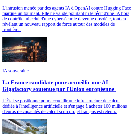
L'intrusion menée par des agents IA d'OpenAI contre Hugging Face
marque un tournant. Elle ne valide pourtant ni le récit d'une IA hors
de contrôle, ni celui d'une cybersécurité devenue obsolète, tout en
révélant un nouveau rapport de force autour des modèles de
frontière.
IA souveraine
La France candidate pour accueillir une AI
Gigafactory soutenue par l'Union européenne
L'État se positionne pour accueillir une infrastructure de calcul
dédiée à l'intelligence artificielle et s'engage à acheter 100 millions
d'euros de capacités de calcul si un projet français est retenu.