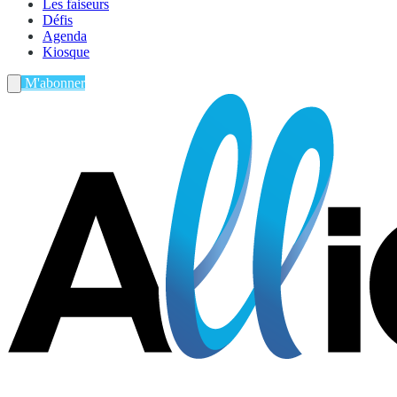
Les faiseurs
Défis
Agenda
Kiosque
M'abonner