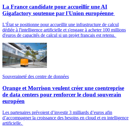
La France candidate pour accueillir une AI
Gigafactory soutenue par l'Union européenne
L'État se positionne pour accueillir une infrastructure de calcul
dédiée à l'intelligence artificielle et s'engage à acheter 100 millions
d'euros de capacités de calcul si un projet français est retenu.
Souveraineté des centre de données
Orange et Morrison veulent créer une coentreprise
de data centers pour renforcer le cloud souverain
européen
Les partenaires prévoient d’investir 3 milliards d’euros afin
d’accompagner la croissance des besoins en cloud et en intelligence
artificielle.