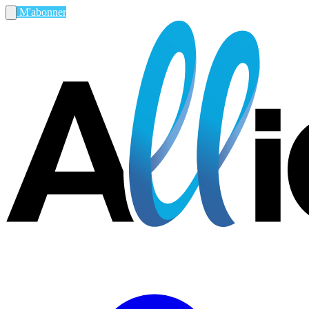
M'abonner