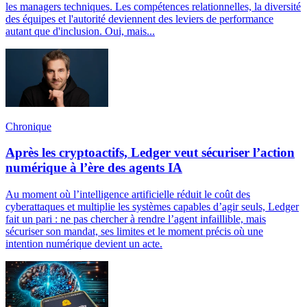
les managers techniques. Les compétences relationnelles, la diversité
des équipes et l'autorité deviennent des leviers de performance
autant que d'inclusion. Oui, mais...
Chronique
Après les cryptoactifs, Ledger veut sécuriser l’action
numérique à l’ère des agents IA
Au moment où l’intelligence artificielle réduit le coût des
cyberattaques et multiplie les systèmes capables d’agir seuls, Ledger
fait un pari : ne pas chercher à rendre l’agent infaillible, mais
sécuriser son mandat, ses limites et le moment précis où une
intention numérique devient un acte.